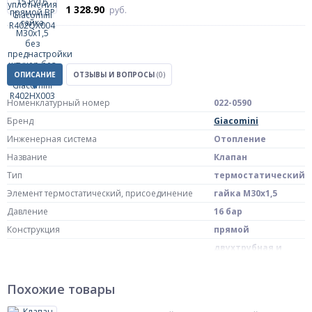
1 328.90
руб.
ОПИСАНИЕ
ОТЗЫВЫ И ВОПРОСЫ
(0)
Номенклатурный номер
022-0590
Бренд
Giacomini
Инженерная система
Отопление
Название
Клапан
Тип
термостатический
Элемент термостатический, присоединение
гайка М30х1,5
Давление
16 бар
Конструкция
прямой
двухтрубная и
однотрубная
Тип системы отопления
система
отопления
Похожие товары
Модель
R402H