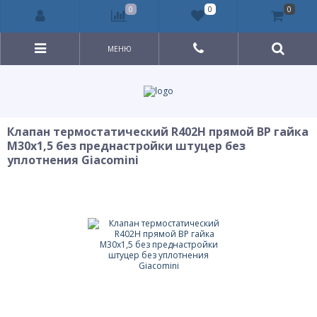
0
0
0
МЕНЮ
Клапан термостатический R402H прямой ВР гайка
М30х1,5 без преднастройки штуцер без
уплотнения Giacomini