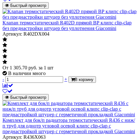
комфортных
Быстрый просмотр
температурных
условий в
помещении.
Клапан термостатический R402D прямой ВР клипс clip-clap
без преднастройки штуцер без уплотнения Giacomini
Гарантия производителя
Артикул: R402DX004
Гарантия производителя
24 месяца
Гарантийный срок со дня производства
товара.
Диаметр
Ду 20
От
1 305.70
руб.
за 1 шт
В наличии много
Подключение к отопительному прибору
наружная резьба
-
+
В корзину
внутренняя
Подключение к трубопроводу
резьба
Артикул
R402X034
Быстрый просмотр
Размер штуцеров для присоединения к
Rp3/4"
трубопроводу
Комплект для бок/п радиатора термостатический R436 с ниж/
Размер штуцеров для присоединения к
R3/4"
п труб для однотр угловой осевой клипс clip-clap с
радиатору
преднастройкой штуцер с герметичной прокладкой Giacomini
Пропускная способность клапана Kvs
Артикул: R436X063