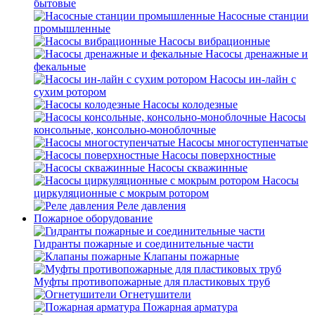
бытовые
Насосные станции
промышленные
Насосы вибрационные
Насосы дренажные и
фекальные
Насосы ин-лайн с
сухим ротором
Насосы колодезные
Насосы
консольные, консольно-моноблочные
Насосы многоступенчатые
Насосы поверхностные
Насосы скважинные
Насосы
циркуляционные с мокрым ротором
Реле давления
Пожарное оборудование
Гидранты пожарные и соединительные части
Клапаны пожарные
Муфты противопожарные для пластиковых труб
Огнетушители
Пожарная арматура