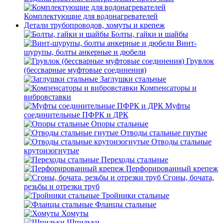
Комплектующие для водонагревателей
Детали трубопроводов, хомуты и крепеж
Болты, гайки и шайбы
Винт-
шурупы, болты анкерные и дюбели
Грувлок
(бессварные муфтовые соединения)
Заглушки стальные
Компенсаторы и
вибровставки
Муфты
соединительные ПФРК и ДРК
Опоры стальные
Отводы стальные гнутые
Отводы стальные
крутоизогнутые
Переходы стальные
Перфорированный крепеж
Сгоны, бочата,
резьбы и отрезки труб
Тройники стальные
Фланцы стальные
Хомуты
Шпильки