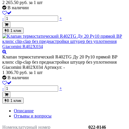
2 265.50
руб.
за 1 шт
В наличии
-
+
В 1 клик
Клапан термостатический R402TG Ду 20 Ру10 прямой ВР
клипс clip-clap без преднастройки штуцер без уплотнения
Giacomini R402X034
Артикул: -
1 306.70
руб.
за 1 шт
В наличии
-
+
В 1 клик
Описание
Отзывы и вопросы
Номенклатурный номер
022-0146