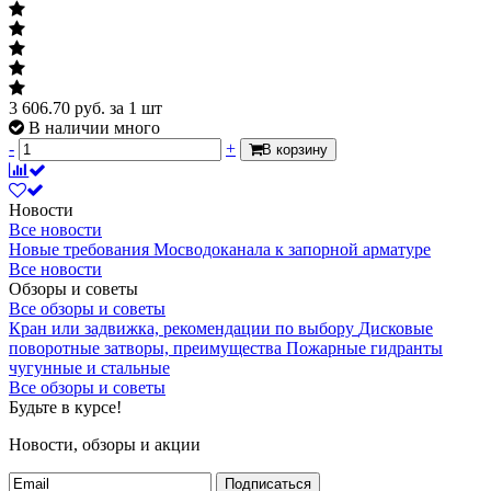
Пропускная способность клапана Kvs
Пропускная способность полностью
открытого клапана (без
термостатического элемента).Kvs – это
форма выражения гидравлического
3 606.70
руб.
за 1 шт
сопротивления, которая характеризует
В наличии много
пропускную способность. Значение
-
+
В корзину
пропускной способности присваивается
1.41 м3/ч
практически всем элементам, которые
участвуют в протекании в них
Новости
жидкости или газа. Единицу измерения:
Все новости
м3/час. (метр кубический в час). Это
Новые требования Мосводоканала к запорной арматуре
значение показывает расход. Но это не
Все новости
просто расход, а расход, при котором на
Обзоры и советы
клапане возникает потеря напора
Все обзоры и советы
равная 1 бар=100 кПа.
Кран или задвижка, рекомендации по выбору
Дисковые
поворотные затворы, преимущества
Пожарные гидранты
Пропускная способность клапана Kv
чугунные и стальные
при Xp=2
Все обзоры и советы
Пропускная способность клапана Kv
Будьте в курсе!
при Xp=2
Новости, обзоры и акции
Kv – это форма выражения
гидравлического сопротивления,
Подписаться