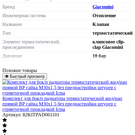
Бренд
Giacomini
Инженерная система
Отопление
Название
Клапан
Тип
термостатический
Элемент термостатический,
клипсовое clip-
присоединение
clap Giacomini
Давление
10 бар
Конструкция
прямой
Похожие товары
двухтрубная и
Быстрый просмотр
однотрубная
Тип системы отопления
система
отопления
Модель
Комплект для бок/п радиатора термостатический жид/нап
R402TG
прямой ВР гайка М30х1,5 без преднастройки штуцер с
Покрытие
хром
герметичной прокладкой Icma
Артикул: 82KITPAD061101
внутренняя
Тип присоединения к трубопроводу
резьба
Штуцер
без уплотнения