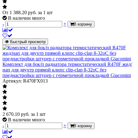
Функция преднастройки
Нет
От
1 388.20
руб.
за 1 шт
Материал корпуса
латунь
В наличии много
Масса нетто
0.275 кг
-
+
В корзину
Страна происхождения
Италия
Штрих-код на одну ТМЦ
8009902178116
Быстрый просмотр
Температура рабочей среды
до +110 oC
Для ручного или
автоматического
Комплект для бок/п радиатора термостатический R470F жид/
регулирования
нап для двухтр прямой клипс clip-clap 8-32oC без
тепловой
преднастройки штуцер с герметичной прокладкой Giacomini
мощности
Артикул: R470FX013
отопительных
приборов в одно-
и двухтрубных
системах
Область применения
отопления с
принудительной
2 670.10
руб.
за 1 шт
циркуляцией
В наличии много
теплоносителя с
-
+
В корзину
целью
поддержания