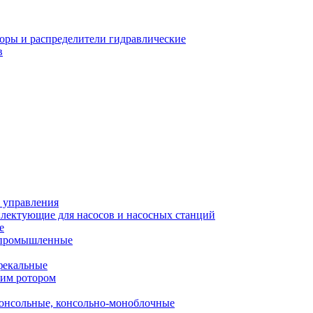
оры и распределители гидравлические
в
 управления
лектующие для насосов и насосных станций
е
 промышленные
фекальные
хим ротором
онсольные, консольно-моноблочные