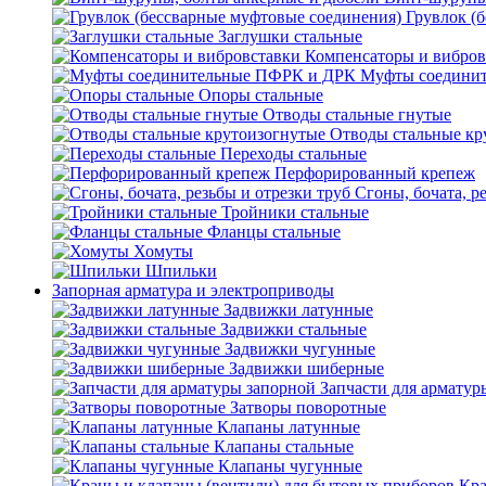
Грувлок (
Заглушки стальные
Компенсаторы и вибров
Муфты соедини
Опоры стальные
Отводы стальные гнутые
Отводы стальные кр
Переходы стальные
Перфорированный крепеж
Сгоны, бочата, р
Тройники стальные
Фланцы стальные
Хомуты
Шпильки
Запорная арматура и электроприводы
Задвижки латунные
Задвижки стальные
Задвижки чугунные
Задвижки шиберные
Запчасти для арматур
Затворы поворотные
Клапаны латунные
Клапаны стальные
Клапаны чугунные
Кра