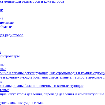
ктующие для радиаторов и конвекторов
ые
ие
анельные
убчатые
ля радиаторов
а
контроллеры
тные
ьные
Клапаны регулирующие, электроприводы и комплектующ
Клапаны смесительные, термостатические 
ые
лапаны, краны балансировочные и комплектующие
ытовые
Регуляторы давления, перепада давления и комплектующие
унитазов, писсуаров и чаш