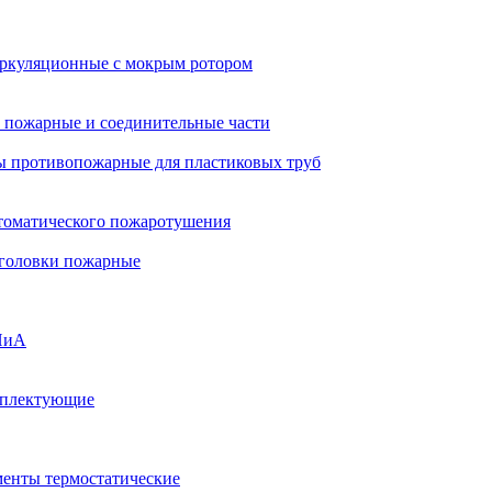
ркуляционные с мокрым ротором
 пожарные и соединительные части
 противопожарные для пластиковых труб
томатического пожаротушения
 головки пожарные
ПиА
мплектующие
менты термостатические