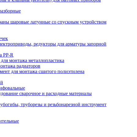
разборные
аны шаровые латунные со спускным устройством
ечек
ектроприводы, редукторы для арматуры запорной
а PP-R
 для монтажа металлопластика
монтажа радиаторов
мент для монтажа сшитого полиэтилена
ый
лифовальные
дование сварочное и расходные материалы
убогибы, труборезы и резьбонарезной инструмент
ительные