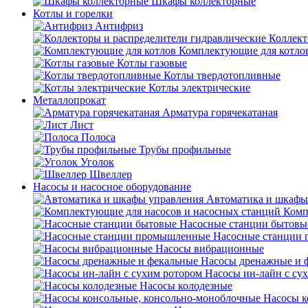
Шкафы коллекторные
Котлы и горелки
Антифриз
Коллект
Комплектующие для котло
Котлы газовые
Котлы твердотопливные
Котлы электрические
Металлопрокат
Арматура горячекатаная
Лист
Полоса
Трубы профильные
Уголок
Швеллер
Насосы и насосное оборудование
Автоматика и шкафы
Комп
Насосные станции бытовы
Насосные станции
Насосы вибрационные
Насосы дренажные и 
Насосы ин-лайн с су
Насосы колодезные
Насосы к