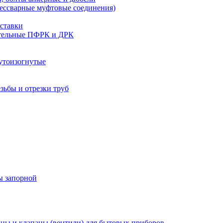
бессварные муфтовые соединения)
ставки
тельные ПФРК и ДРК
утоизогнутые
езьбы и отрезки труб
ы запорной
ны и клапаны (вентили) для бытовых приборов