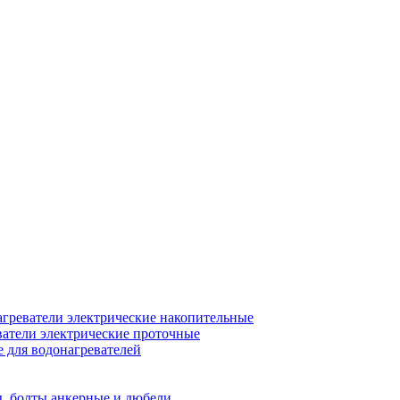
греватели электрические накопительные
атели электрические проточные
для водонагревателей
, болты анкерные и дюбели