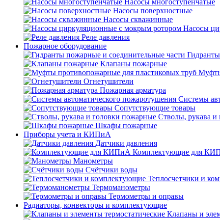
Насосы многоступенчатые
Насосы поверхностные
Насосы скважинные
Насосы ци
Реле давления
Пожарное оборудование
Гидранты
Клапаны пожарные
Муфты
Огнетушители
Пожарная арматура
Системы ав
Сопутствующие товары
Стволы, рукава и
Шкафы пожарные
Приборы учета и КИПиА
Датчики давления
Комплектующие для КИ
Манометры
Счётчики воды
Теплосчетчики и ко
Термоманометры
Термометры и оправы
Радиаторы, конвекторы и комплектующие
Клапаны и эле