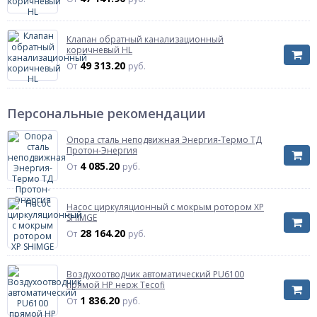
Клапан обратный канализационный
коричневый HL
49 313.20
От
руб.
Персональные рекомендации
Опора сталь неподвижная Энергия-Термо ТД
Протон-Энергия
4 085.20
От
руб.
Насос циркуляционный с мокрым ротором XP
SHIMGE
28 164.20
От
руб.
Воздухоотводчик автоматический PU6100
прямой НР нерж Tecofi
1 836.20
От
руб.