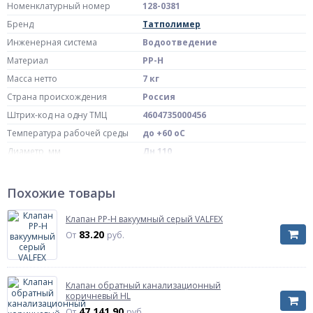
Номенклатурный номер
128-0381
Бренд
Татполимер
Инженерная система
Водоотведение
Материал
PP-H
Масса нетто
7 кг
Страна происхождения
Россия
Штрих-код на одну ТМЦ
4604735000456
Температура рабочей среды
до +60 oC
Диаметр, мм
Дн 110
Ру
безнапорное
Артикул
ТП-85.100-КЗЭ
Похожие товары
Исполнение
с электроприводом
Клапан PP-H вакуумный серый VALFEX
83.20
От
руб.
Клапан обратный канализационный
коричневый HL
47 141.90
От
руб.