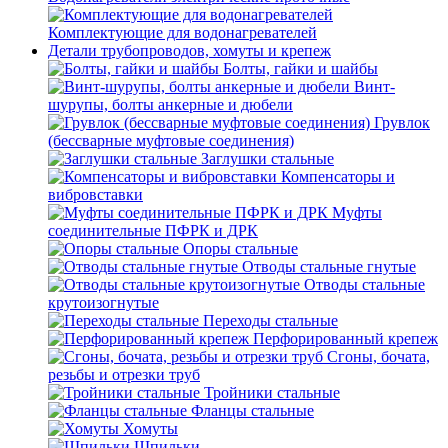
Комплектующие для водонагревателей
Детали трубопроводов, хомуты и крепеж
Болты, гайки и шайбы
Винт-
шурупы, болты анкерные и дюбели
Грувлок
(бессварные муфтовые соединения)
Заглушки стальные
Компенсаторы и
вибровставки
Муфты
соединительные ПФРК и ДРК
Опоры стальные
Отводы стальные гнутые
Отводы стальные
крутоизогнутые
Переходы стальные
Перфорированный крепеж
Сгоны, бочата,
резьбы и отрезки труб
Тройники стальные
Фланцы стальные
Хомуты
Шпильки