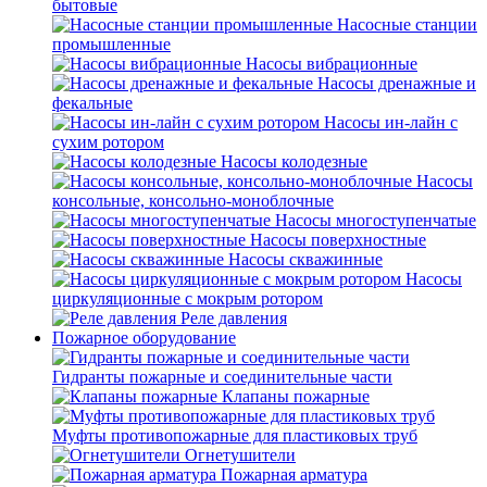
бытовые
Насосные станции
промышленные
Насосы вибрационные
Насосы дренажные и
фекальные
Насосы ин-лайн с
сухим ротором
Насосы колодезные
Насосы
консольные, консольно-моноблочные
Насосы многоступенчатые
Насосы поверхностные
Насосы скважинные
Насосы
циркуляционные с мокрым ротором
Реле давления
Пожарное оборудование
Гидранты пожарные и соединительные части
Клапаны пожарные
Муфты противопожарные для пластиковых труб
Огнетушители
Пожарная арматура