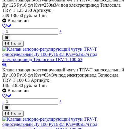
Ду 125 Ру16 фл Kvs=250м3/ч под электропривод Теплосила
TRV-T-125-250
Артикул: -
249 136.60
руб.
за 1 шт
В наличии
-
+
В 1 клик
Клапан запорно-регулирующий чугун TRV-T односедельный
Ду 100 Ру16 фл Kvs=63м3/ч под электропривод Теплосила
TRV-T-100-63
Артикул: -
146 518.30
руб.
за 1 шт
В наличии
-
+
В 1 клик