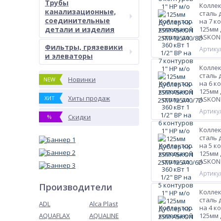
Трубы
Колле
канализационные,
сталь д
соединительные
на 7 к
детали и изделия
125мм 
ASKON 
Фильтры, грязевики
Артикул
и элеваторы
Колле
сталь д
Новинки
NEW
на 6 к
125мм 
Хиты продаж
ХИТ
ASKON 
Артикул
Скидки
%
Колле
сталь д
на 5 к
125мм 
ASKON 
Артикул
Производители
Колле
сталь д
ADL
Alca Plast
на 4 к
AQUAFLAX
AQUALINE
125мм 