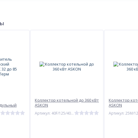
еля
одителя
5 лет
 со дня производства товара.
ры
25M/125/4
на 2 конт
ее давление
6 бар
ие
ояние
м/о 125м
 присоединительными патрубками гидравлической стрелки
ороны котла
1 1/2" ВР
ороны потребителя
1" НР
Коллектор котельной до 360 кВт
Коллектор кот
одульный
ASKON
ASKON
роксиТерм
Артикул: 40F/125/40/2+1D