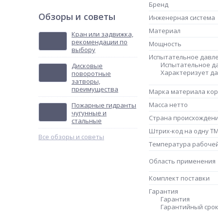
Бренд
Обзоры и советы
Инженерная система
Материал
Кран или задвижка,
рекомендации по
Мощность
выбору
Испытательное давл
Испытательное д
Дисковые
Характеризует да
поворотные
затворы,
преимущества
Марка материала кор
Масса нетто
Пожарные гидранты
чугунные и
Страна происхожден
стальные
Штрих-код на одну Т
Все обзоры и советы
Температура рабоче
Область применения
Комплект поставки
Гарантия
Гарантия
Гарантийный срок