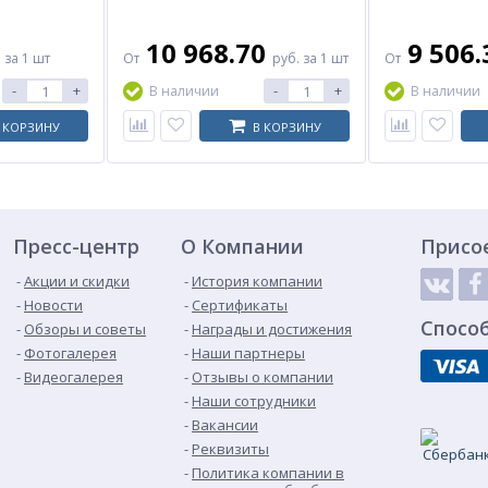
10 968.70
9 506
.
за 1 шт
От
руб.
за 1 шт
От
-
+
-
+
В наличии
В наличии
 КОРЗИНУ
В КОРЗИНУ
Пресс-центр
О Компании
Присо
Акции и скидки
История компании
Новости
Сертификаты
Спосо
Обзоры и советы
Награды и достижения
Фотогалерея
Наши партнеры
Видеогалерея
Отзывы о компании
Наши сотрудники
Вакансии
Реквизиты
Политика компании в