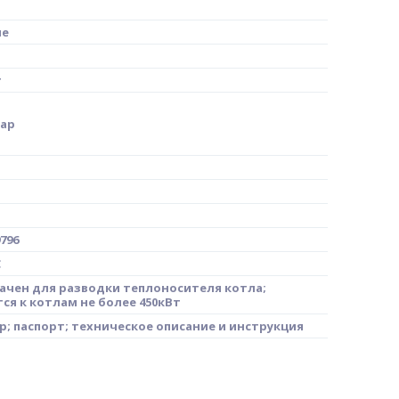
ие
т
бар
796
C
ачен для разводки теплоносителя котла;
ся к котлам не более 450кВт
; паспорт; техническое описание и инструкция