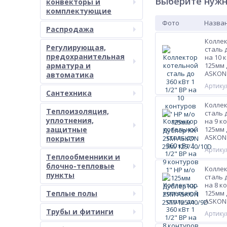
Выберите нужн
конвекторы и
комплектующие
Фото
Назван
Распродажа
Колле
Регулирующая,
сталь д
предохранительная
на 10 
арматура и
125мм 
ASKON 
автоматика
Артикул
Сантехника
Колле
Теплоизоляция,
сталь д
уплотнения,
на 9 к
защитные
125мм 
ASKON 
покрытия
Артикул
Теплообменники и
блочно-тепловые
Колле
пункты
сталь д
на 8 к
Теплые полы
125мм 
ASKON 
Трубы и фитинги
Артикул