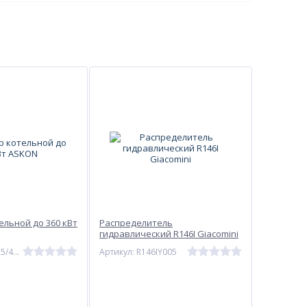
0/2D
ура
м
ельной до 360 кВт
Распределитель
гидравлический R146I Giacomini
Артикул: 25M/125/40/3+1D
Артикул: R146IY005