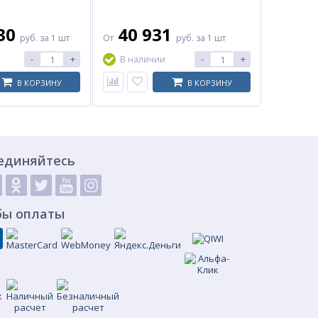
.30
40 931
руб.
за 1 шт
От
руб.
за 1 шт
-
+
-
+
В наличии
В КОРЗИНУ
В КОРЗИНУ
единяйтесь
бы оплаты