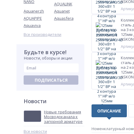
NANO
ASKON 
AQUALINK
Артикул
Aquanerzh
Aquanet
AQUAPIPE
Aquasfera
Колле
сталь д
Aquaviva
на 3 к
Все производители
125мм 
ASKON 
Артикул
Будьте в курсе!
Колле
Новости, обзоры и акции
сталь д
на 2 к
125мм 
ASKON 
ПОДПИСАТЬСЯ
Артикул
Новости
ОПИСАНИЕ
Новые требования
Мосводоканала к
запорной арматуре
Номенклатурный ном
Все новости