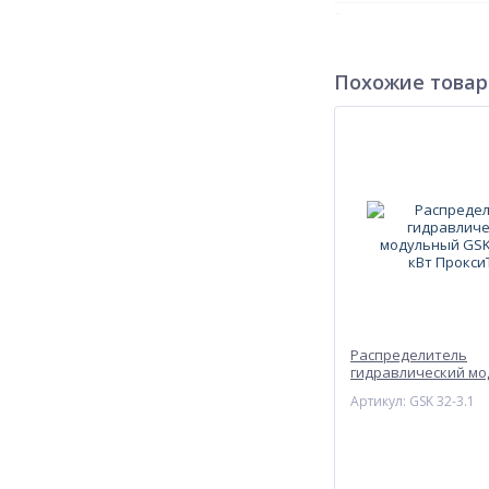
Гарантия производит
Гарантия произв
Гарантийный срок
Похожие това
Артикул
Количество контуров
Максимальное рабоч
Межосевое расстоян
Межосевое расст
Расстояние между
Присоединение со ст
Присоединение со ст
Распределитель
гидравлический м
GSK 32 до 85 кВт П
Артикул: GSK 32-3.1