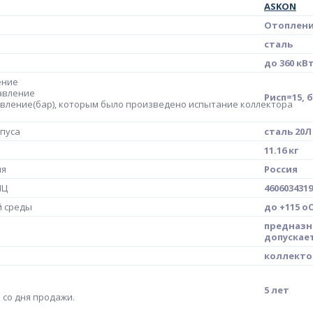
ASKON
Отоплен
сталь
до 360 кВ
ение
авление
Рисп=15, 
вление(бар), которым было произведено испытание коллектора
пуса
сталь 20Л
11.16 кг
ия
Россия
МЦ
4606034319
й среды
до +115 o
предназн
допускает
коллектор
5 лет
 со дня продажи.