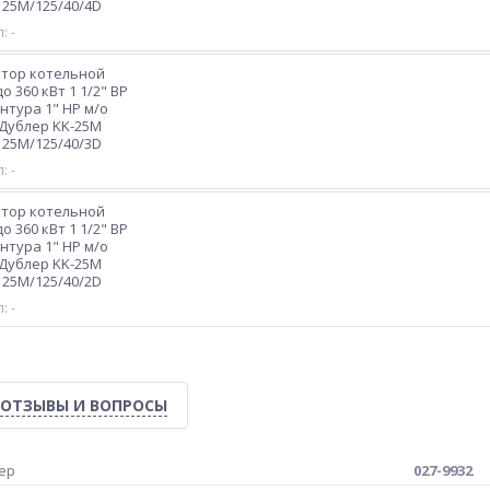
25M/125/40/4D
: -
ктор котельной
о 360 кВт 1 1/2" ВР
онтура 1" НР м/о
Дублер KK-25М
25M/125/40/3D
: -
ктор котельной
о 360 кВт 1 1/2" ВР
онтура 1" НР м/о
Дублер KK-25М
25M/125/40/2D
: -
ОТЗЫВЫ И ВОПРОСЫ
ер
027-9932