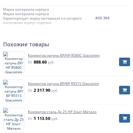
Марка материала корпуса
Марка материала корпуса
AISI 304
Характеризует марку материала из которого
изготовлен корпус изделия
Диаметр коллектора
Ду 32
Тип присоединения коллектора
Похожие товары
Тип присоединения коллектора
наружная резьба
Характеризует тип присоединения коллектора к
трубопроводу системы
Коллектор латунь ВР/НР R580C Giacomini
888.60
От
руб.
Тип встроенного клапана
без клапанов
Давление
Давление
16 бар
Характеризует максимальное допустимое
Коллектор латунь ВР/ВР R551S Giacomini
давление для коллектора и его контуров
2 317.90
От
руб.
Страна происхождения
Россия
Температура рабочей среды
до +105 oC
Коллектор сталь Ду 25 НР Элит-Металл
предназначен
1 113.50
От
руб.
для
использования в
трубопроводах
систем