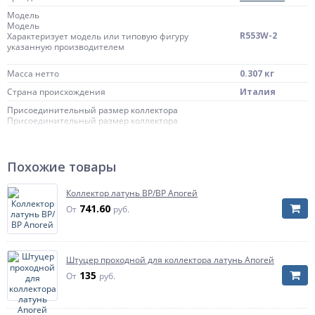
Модель
Модель
R553W-2
Характеризует модель или типовую фигуру
указанную производителем
Масса нетто
0.307 кг
Страна происхождения
Италия
Присоединительный размер коллектора
Присоединительный размер коллектора
1"
Характеризует тип и размер присоединительной
резьбы коллектора к трубопроводу системы
Похожие товары
для
Исполнение
коллекторной
группы R553F
Коллектор латунь ВР/ВР Апогей
Артикул
741.60
R553WY001
От
руб.
Штуцер проходной для коллектора латунь Апогей
135
От
руб.