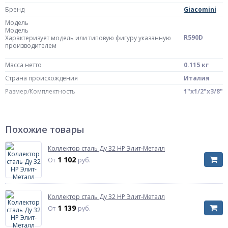
Бренд
Giacomini
Модель
Модель
R590D
Характеризует модель или типовую фигуру указанную
производителем
Масса нетто
0.115 кг
Страна происхождения
Италия
Размер/Комплектность
1"x1/2"x3/8"
Артикул
R590DY005
Похожие товары
Коллектор сталь Ду 32 НР Элит-Металл
1 102
От
руб.
Коллектор сталь Ду 32 НР Элит-Металл
1 139
От
руб.