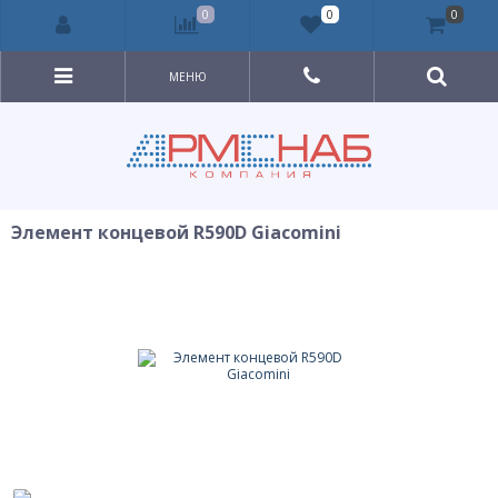
0
0
0
МЕНЮ
Элемент концевой R590D Giacomini