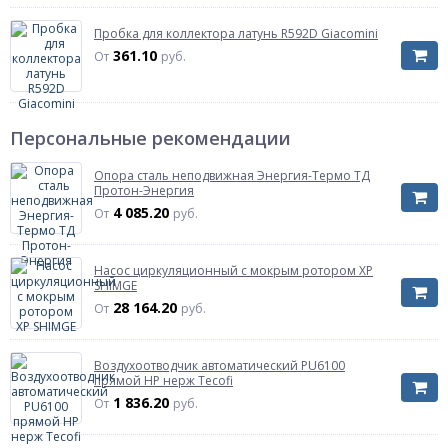
Пробка для коллектора латунь R592D Giacomini
361.10
От
руб.
Персональные рекомендации
Опора сталь неподвижная Энергия-Термо ТД
Протон-Энергия
4 085.20
От
руб.
Насос циркуляционный с мокрым ротором XP
SHIMGE
28 164.20
От
руб.
Воздухоотводчик автоматический PU6100
прямой НР нерж Tecofi
1 836.20
От
руб.