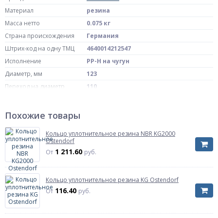
Материал
резина
Масса нетто
0.075 кг
Страна происхождения
Германия
Штрих-код на одну ТМЦ
4640014212547
Исполнение
PP-H на чугун
Диаметр, мм
123
Переход на диаметр
110
Артикул
911071
Похожие товары
Кольцо уплотнительное резина NBR KG2000
Ostendorf
1 211.60
От
руб.
Кольцо уплотнительное резина KG Ostendorf
116.40
От
руб.