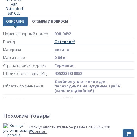
ОПИСАНИЕ
ОТЗЫВЫ И ВОПРОСЫ
Номенклатурный номер
008-0492
Бренд
Ostendorf
Материал
резина
Масса нетто
0.06 кг
Страна происхождения
Германия
Штрих-код на одну ТМЦ
4052836810052
Двойное уплотнение для
Область применения
переходника на чугунные трубы
(сальник-двойной)
Исполнение
для HTUG
Диаметр, мм
50
Давление
Похожие товары
б/нап
Артикул
881005
Кольцо уплотнительное резина NBR KG2000
Ostendorf