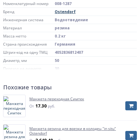
Номенклатурный номер
008-1287
Бренд
Ostendorf
Инженерная система
Водоотведение
Материал
резина
Масса нетто
0.2 кг
Страна происхождения
Германия
Штрих-код на одну ТМЦ
4052836812407
Диаметр, мм
50
Переход на диаметр
30
Артикул
881240
Похожие товары
Манжета переходная Симтек
17.30
От
руб.
Манжета резина для врезки в колодец "in situ"
Ostendorf