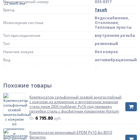
Номенклатурный номер
033-0317
Бренд
Tecofi
Водоснабжение,
Инженерная система
Отопление,
Тепловые пункты
Тип присоединения
внутренняя резьба
Тип
резиновый
Наличие кожуха
без кожуха
Вид
антивибрационный
Максимальное рабочие давление, бар
16
Масса нетто
0.685 кг
Страна происхождения
Похожие товары
Франция
Штрих-код на одну ТМЦ
4606034319390
Компенсатор сильфонный осевой многослойный
Компенсаторы
с кожухом из алюминия и внутренним экраном
предназначены для
сталь нерж DEK multilayer Ру16 под приварку
предотвращения
патрубки сталь с фосфатным покрытием Hortum
передачи
6 795.80
От
руб.
механических
вибраций по
трубопроводам,
Компенсатор резиновый EPDM Ру10 фл 8010
возникающих при
Benarmo
работе насоса или