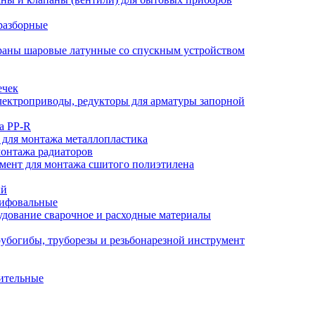
разборные
аны шаровые латунные со спускным устройством
ечек
ектроприводы, редукторы для арматуры запорной
а PP-R
 для монтажа металлопластика
монтажа радиаторов
мент для монтажа сшитого полиэтилена
ый
лифовальные
дование сварочное и расходные материалы
убогибы, труборезы и резьбонарезной инструмент
ительные