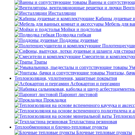
Ванны и сопутствующ
Венти
Инсталляции
Кабины душевые 
Мебель для ва
Мойки и подстолья
Подводка гибкая
Поддоны душевые
Полотенцесуши
Смесители и комплекту
Трапы
Ум
Унитазы, бач
Теплоизоляция, уплотнения, защитные покрытия
Асбокартон и пергамин
Паронит листовой
Прокладки
Теплоизол
Техпластина резиновая
Теплообменники и блочно-тепловые пункты
Блочные тепловые пункты