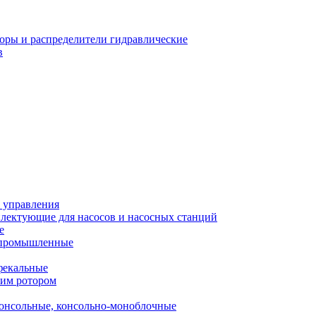
оры и распределители гидравлические
в
 управления
лектующие для насосов и насосных станций
е
 промышленные
фекальные
хим ротором
онсольные, консольно-моноблочные