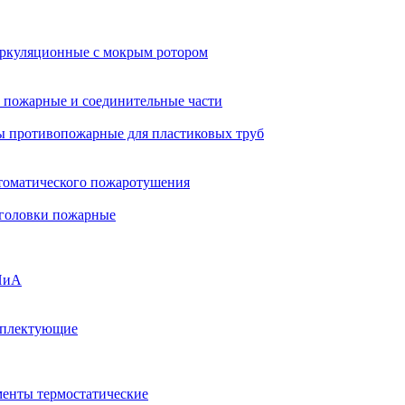
ркуляционные с мокрым ротором
 пожарные и соединительные части
 противопожарные для пластиковых труб
томатического пожаротушения
 головки пожарные
ПиА
мплектующие
менты термостатические