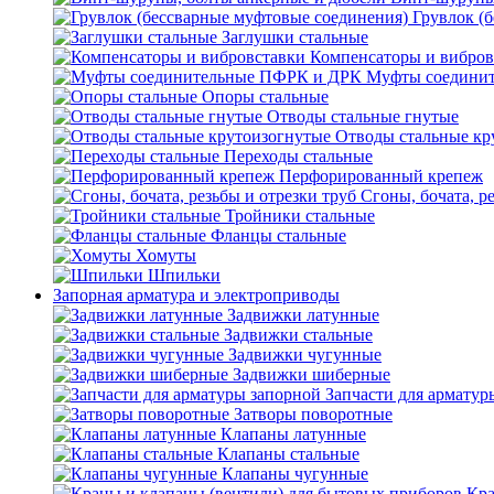
Грувлок (
Заглушки стальные
Компенсаторы и вибров
Муфты соедини
Опоры стальные
Отводы стальные гнутые
Отводы стальные кр
Переходы стальные
Перфорированный крепеж
Сгоны, бочата, р
Тройники стальные
Фланцы стальные
Хомуты
Шпильки
Запорная арматура и электроприводы
Задвижки латунные
Задвижки стальные
Задвижки чугунные
Задвижки шиберные
Запчасти для арматур
Затворы поворотные
Клапаны латунные
Клапаны стальные
Клапаны чугунные
Кра