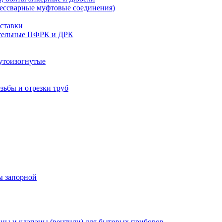
бессварные муфтовые соединения)
ставки
тельные ПФРК и ДРК
утоизогнутые
езьбы и отрезки труб
ы запорной
ны и клапаны (вентили) для бытовых приборов