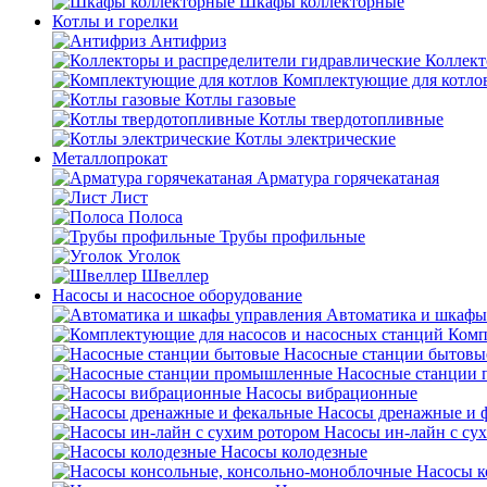
Шкафы коллекторные
Котлы и горелки
Антифриз
Коллект
Комплектующие для котло
Котлы газовые
Котлы твердотопливные
Котлы электрические
Металлопрокат
Арматура горячекатаная
Лист
Полоса
Трубы профильные
Уголок
Швеллер
Насосы и насосное оборудование
Автоматика и шкафы
Комп
Насосные станции бытовы
Насосные станции
Насосы вибрационные
Насосы дренажные и 
Насосы ин-лайн с су
Насосы колодезные
Насосы к