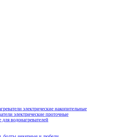
греватели электрические накопительные
атели электрические проточные
для водонагревателей
, болты анкерные и дюбели