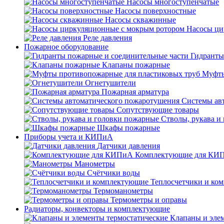
Насосы многоступенчатые
Насосы поверхностные
Насосы скважинные
Насосы ци
Реле давления
Пожарное оборудование
Гидранты
Клапаны пожарные
Муфты
Огнетушители
Пожарная арматура
Системы ав
Сопутствующие товары
Стволы, рукава и
Шкафы пожарные
Приборы учета и КИПиА
Датчики давления
Комплектующие для КИ
Манометры
Счётчики воды
Теплосчетчики и ко
Термоманометры
Термометры и оправы
Радиаторы, конвекторы и комплектующие
Клапаны и эле