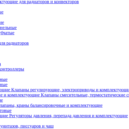
ктующие для радиаторов и конвекторов
ые
ие
анельные
убчатые
ля радиаторов
а
контроллеры
тные
ьные
Клапаны регулирующие, электроприводы и комплектующ
Клапаны смесительные, термостатические 
ые
лапаны, краны балансировочные и комплектующие
ытовые
Регуляторы давления, перепада давления и комплектующие
унитазов, писсуаров и чаш