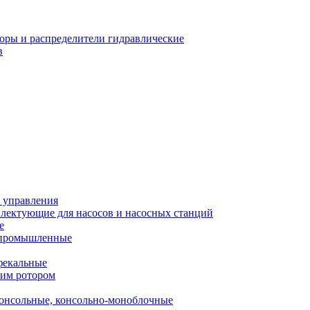
оры и распределители гидравлические
в
 управления
лектующие для насосов и насосных станций
е
 промышленные
фекальные
хим ротором
онсольные, консольно-моноблочные