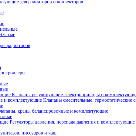
ктующие для радиаторов и конвекторов
ые
ие
анельные
убчатые
ля радиаторов
а
контроллеры
тные
ьные
Клапаны регулирующие, электроприводы и комплектующ
Клапаны смесительные, термостатические 
ые
лапаны, краны балансировочные и комплектующие
ытовые
Регуляторы давления, перепада давления и комплектующие
унитазов, писсуаров и чаш