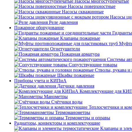
Насосы многоступенчатые
Насосы поверхностные
Насосы скважинные
Насосы ци
Реле давления
Пожарное оборудование
Гидранты
Клапаны пожарные
Муфты
Огнетушители
Пожарная арматура
Системы ав
Сопутствующие товары
Стволы, рукава и
Шкафы пожарные
Приборы учета и КИПиА
Датчики давления
Комплектующие для КИ
Манометры
Счётчики воды
Теплосчетчики и ко
Термоманометры
Термометры и оправы
Радиаторы, конвекторы и комплектующие
Клапаны и эле