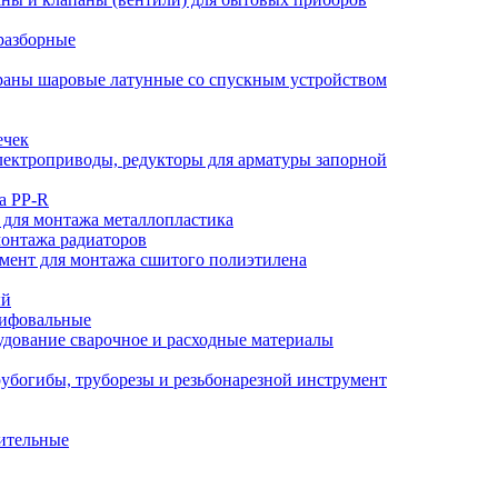
разборные
аны шаровые латунные со спускным устройством
ечек
ектроприводы, редукторы для арматуры запорной
а PP-R
 для монтажа металлопластика
монтажа радиаторов
мент для монтажа сшитого полиэтилена
ый
лифовальные
дование сварочное и расходные материалы
убогибы, труборезы и резьбонарезной инструмент
ительные