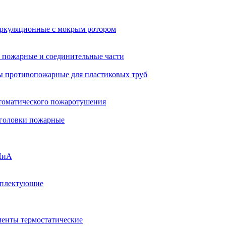
ркуляционные с мокрым ротором
 пожарные и соединительные части
 противопожарные для пластиковых труб
томатического пожаротушения
 головки пожарные
ПиА
мплектующие
менты термостатические