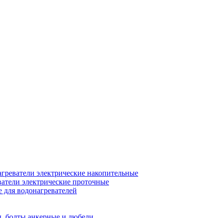
греватели электрические накопительные
атели электрические проточные
для водонагревателей
, болты анкерные и дюбели