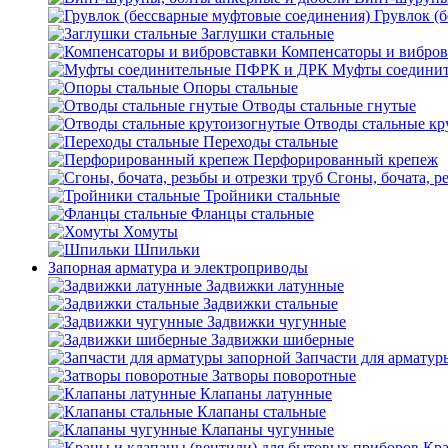
Грувлок (
Заглушки стальные
Компенсаторы и вибров
Муфты соедини
Опоры стальные
Отводы стальные гнутые
Отводы стальные кр
Переходы стальные
Перфорированный крепеж
Сгоны, бочата, р
Тройники стальные
Фланцы стальные
Хомуты
Шпильки
Запорная арматура и электроприводы
Задвижки латунные
Задвижки стальные
Задвижки чугунные
Задвижки шиберные
Запчасти для арматур
Затворы поворотные
Клапаны латунные
Клапаны стальные
Клапаны чугунные
Кра