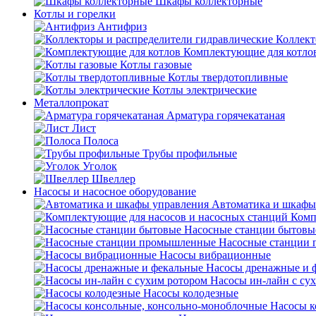
Шкафы коллекторные
Котлы и горелки
Антифриз
Коллект
Комплектующие для котло
Котлы газовые
Котлы твердотопливные
Котлы электрические
Металлопрокат
Арматура горячекатаная
Лист
Полоса
Трубы профильные
Уголок
Швеллер
Насосы и насосное оборудование
Автоматика и шкафы
Комп
Насосные станции бытовы
Насосные станции
Насосы вибрационные
Насосы дренажные и 
Насосы ин-лайн с су
Насосы колодезные
Насосы к