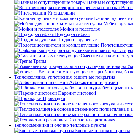
Ванны и сопутствующ
Венти
Инсталляции
Кабины душевые 
Мебель для ва
Мойки и подстолья
Подводка гибкая
Поддоны душевые
Полотенцесуши
Смесители и комплекту
Трапы
Ум
Унитазы, бач
Теплоизоляция, уплотнения, защитные покрытия
Асбокартон и пергамин
Паронит листовой
Прокладки
Теплоизол
Техпластина резиновая
Теплообменники и блочно-тепловые пункты
Блочные тепловые пункты