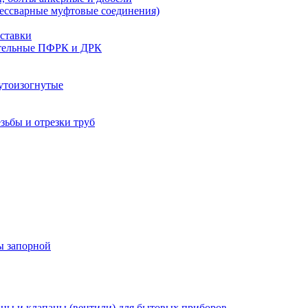
бессварные муфтовые соединения)
ставки
тельные ПФРК и ДРК
утоизогнутые
езьбы и отрезки труб
ы запорной
ны и клапаны (вентили) для бытовых приборов