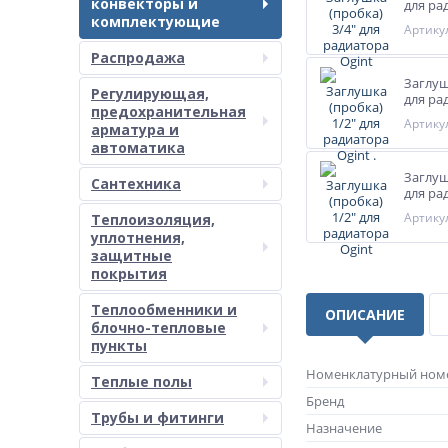
конвекторы и
для ра
комплектующие
Артикул
Распродажа
Заглуш
Регулирующая,
для рад
предохранительная
Артикул
арматура и
автоматика
Заглуш
Сантехника
для ра
Артикул
Теплоизоляция,
уплотнения,
защитные
покрытия
Теплообменники и
ОПИСАНИЕ
блочно-тепловые
пункты
Номенклатурный ном
Теплые полы
Бренд
Трубы и фитинги
Назначение