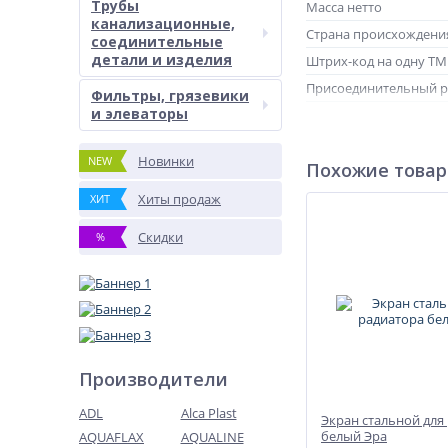
Трубы
Масса нетто
канализационные,
Страна происхождени
соединительные
детали и изделия
Штрих-код на одну Т
Присоединительный 
Фильтры, грязевики
и элеваторы
Диаметр
Новинки
NEW
Похожие това
Хиты продаж
ХИТ
Скидки
%
Производители
ADL
Alca Plast
Экран стальной для
белый Эра
AQUAFLAX
AQUALINE