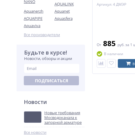
NANO
AQUALINK
Артикул: 4 ДМЭР
Aquanerzh
Aquanet
AQUAPIPE
Aquasfera
Aquaviva
Все производители
885
От
руб.
за 1 
Будьте в курсе!
В наличии
Новости, обзоры и акции
В
ПОДПИСАТЬСЯ
Новости
Новые требования
Мосводоканала к
запорной арматуре
Все новости