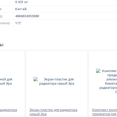
0.021 кг
я
Китай
МЦ
4606034353080
размер
1/2"
Ду 15
ры
 радиатора
Экран пластик для радиатора
Комплект мон
серый Эра
предметов для