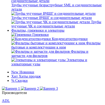
Трубы чугунные безраструбные SML и соединительные
детали
Трубы чугунные ВЧШГ и соединительные детали
Трубы
чугунные ЧК и соединительные детали
Фильтры, грязевики и элеваторы
Грязевики
Конденсатоотводчики
Фильтры
бытовые и комплектующие к ним
Фильтры и
запчасти для фильтров
Элеваторы и
элеваторные узлы
New
Новинки
Хит
Хиты продаж
%
Скидки
Производители
ADL