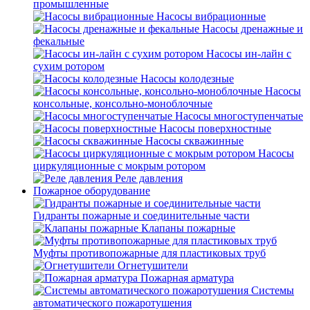
промышленные
Насосы вибрационные
Насосы дренажные и
фекальные
Насосы ин-лайн с
сухим ротором
Насосы колодезные
Насосы
консольные, консольно-моноблочные
Насосы многоступенчатые
Насосы поверхностные
Насосы скважинные
Насосы
циркуляционные с мокрым ротором
Реле давления
Пожарное оборудование
Гидранты пожарные и соединительные части
Клапаны пожарные
Муфты противопожарные для пластиковых труб
Огнетушители
Пожарная арматура
Системы
автоматического пожаротушения