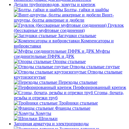
Детали трубопроводов, хомуты и крепеж
Болты, гайки и шайбы
Винт-
шурупы, болты анкерные и дюбели
Грувлок
(бессварные муфтовые соединения)
Заглушки стальные
Компенсаторы и
вибровставки
Муфты
соединительные ПФРК и ДРК
Опоры стальные
Отводы стальные гнутые
Отводы стальные
крутоизогнутые
Переходы стальные
Перфорированный крепеж
Сгоны, бочата,
резьбы и отрезки труб
Тройники стальные
Фланцы стальные
Хомуты
Шпильки
Запорная арматура и электроприводы
Задвижки латунные