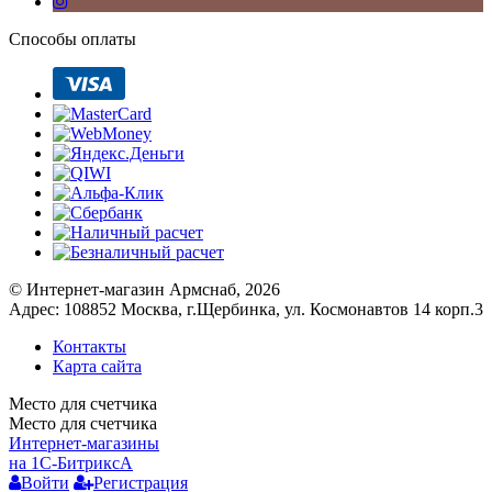
часа, возможность
блокировки панели
Способы оплаты
управления для
защиты от
несанкционированного
управления;
Широкий выбор
вариантов установки.
Thermex Frame E Wi-
Fi предполагает
возможность
использования как в
городской квартире,
так и в загородном
доме, при этом
© Интернет-магазин Армснаб, 2026
разместить конвектор
Адрес: 108852 Москва, г.Щербинка, ул. Космонавтов 14 корп.3
можно как на полу, так
и на стене - все
Контакты
необходимое для обоих
Карта сайта
способов крепления
Место для счетчика
уже есть в комплекте.
Место для счетчика
Компактный корпус и
Интернет-магазины
возможности монтажа
на 1С-Битрикс
A
существенно
Войти
Регистрация
расширяют выбор