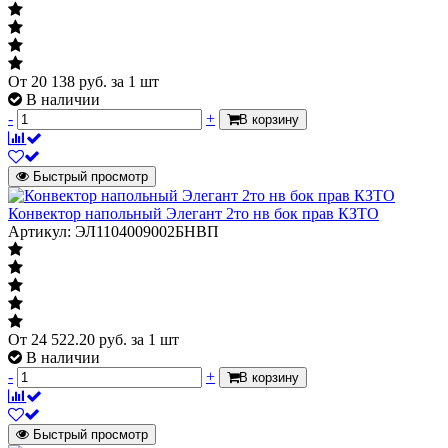
работы конвектора по
дням недели и времени
в течение дня,
настроить внешние
От
20 138
руб.
за 1 шт
условия - например,
В наличии
включить нагрев в
-
+
В корзину
зависимости от погоды
за окном. Также в
приложении можно
объединить несколько
Быстрый просмотр
конвекторов и
управлять ими как
Конвектор напольный Элегант 2то нв бок прав КЗТО
одним устройством, в
Артикул: ЭЛ1104009002БНВП
том числе - и задавать
им условия работы.
При этом конвекторы
могут работать как
одинаково, так и
нагреваться до разной
От
24 522.20
руб.
за 1 шт
температуры при
В наличии
активации одного
-
+
В корзину
общего условия
запуска работы.
Приложение
Быстрый просмотр
обновляется и