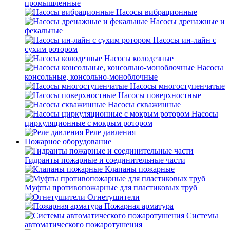
промышленные
Насосы вибрационные
Насосы дренажные и
фекальные
Насосы ин-лайн с
сухим ротором
Насосы колодезные
Насосы
консольные, консольно-моноблочные
Насосы многоступенчатые
Насосы поверхностные
Насосы скважинные
Насосы
циркуляционные с мокрым ротором
Реле давления
Пожарное оборудование
Гидранты пожарные и соединительные части
Клапаны пожарные
Муфты противопожарные для пластиковых труб
Огнетушители
Пожарная арматура
Системы
автоматического пожаротушения