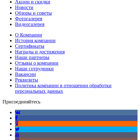
комплектующие.
Акции и скидки
Конвекторы Thermex
Новости
Frame E Wi-Fi
Обзоры и советы
изготовлены по
Фотогалерея
проверенным
Видеогалерея
технологиям из
надежных материалов.
О Компании
Качество материалов
История компании
подтверждается
Сертификаты
длительной гарантией
Награды и достижения
- 3 года;
Наши партнеры
Панель управления с
Отзывы о компании
дисплеем. Управлять
Наши сотрудники
новым конвектором
Вакансии
можно как из
Реквизиты
приложения, так и с
Политика компании в отношении обработки
панели на самом
персональных данных
устройстве. Здесь
Присоединяйтесь
доступны базовые
настройки -
регулировка режимов
мощности, настройки
температуры в
диапазоне от 16 до
40℃, таймер на 24