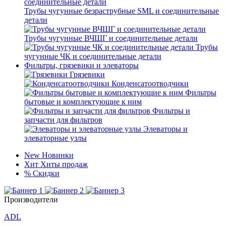
Трубы чугунные безраструбные SML и соединительные
детали
Трубы чугунные ВЧШГ и соединительные детали
Трубы
чугунные ЧК и соединительные детали
Фильтры, грязевики и элеваторы
Грязевики
Конденсатоотводчики
Фильтры
бытовые и комплектующие к ним
Фильтры и
запчасти для фильтров
Элеваторы и
элеваторные узлы
New
Новинки
Хит
Хиты продаж
%
Скидки
Производители
ADL