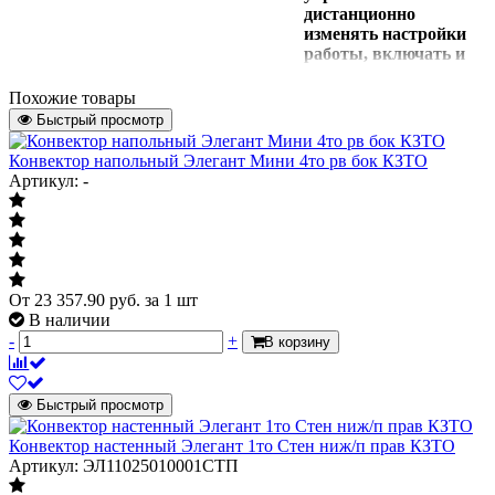
дистанционно
изменять настройки
работы, включать и
отключать
оборудование и
Похожие товары
контролировать его
Быстрый просмотр
работу в режиме
реального времени.
Конвектор напольный Элегант Мини 4то рв бок КЗТО
Все настройки
Артикул: -
происходят со
смартфона или
планшета в
приложении Thermex
Home;
Расширенные
От
23 357.90
руб.
за 1 шт
возможности
В наличии
управления в
-
+
В корзину
приложении Thermex
Home.В мобильном
приложении больше
Быстрый просмотр
функций и настроек,
чем на панели
Конвектор настенный Элегант 1то Стен ниж/п прав КЗТО
конвектора. В
Артикул: ЭЛ11025010001СТП
Thermex Home можно
задать алгоритм