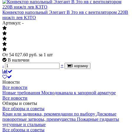
развивается, так что
возможности
Конвектор напольный Элегант В 3то нв с вентилятором 220В
управления будут
ниж/п лев КЗТО
только расти.
Артикул: -
Бесшумная работа.
Конвекторы работают
за счет естественной
циркуляции воздуха -
горячий воздух
поднимается наверх, а
От
54 027.60
руб.
за 1 шт
снизу в корпус
В наличии
затягивается
-
+
В корзину
холодный.
Вентилятора в
корпусе нет, так что
Новости
конвекция происходит
Все новости
комфортно и
Новые требования Мосводоканала к запорной арматуре
бесшумно;
Все новости
X-Prof. Внутри
Обзоры и советы
корпуса расположен
Все обзоры и советы
специальный
Кран или задвижка, рекомендации по выбору
Дисковые
нагревательный
поворотные затворы, преимущества
Пожарные гидранты
элемент в форме
чугунные и стальные
буквы X - такой ТЭН
Все обзоры и советы