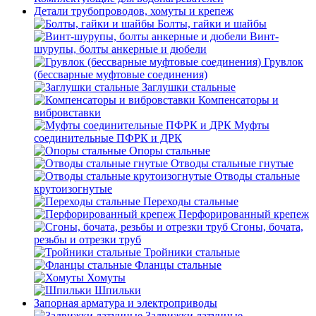
Детали трубопроводов, хомуты и крепеж
Болты, гайки и шайбы
Винт-
шурупы, болты анкерные и дюбели
Грувлок
(бессварные муфтовые соединения)
Заглушки стальные
Компенсаторы и
вибровставки
Муфты
соединительные ПФРК и ДРК
Опоры стальные
Отводы стальные гнутые
Отводы стальные
крутоизогнутые
Переходы стальные
Перфорированный крепеж
Сгоны, бочата,
резьбы и отрезки труб
Тройники стальные
Фланцы стальные
Хомуты
Шпильки
Запорная арматура и электроприводы
Задвижки латунные