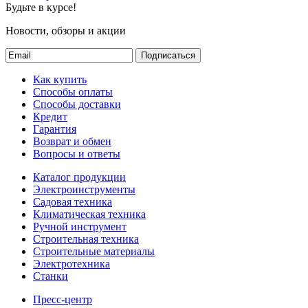
отличает монолитная
Будьте в курсе!
структура и
увеличенное
Новости, обзоры и акции
количество ребер,
благодаря чему растет
Подписаться
эффективность
Описание
нагрева и ускоряется
Как купить
обогрев помещения.
Способы оплаты
Дизайн корпуса.
Способы доставки
Конвекторы серии
Кредит
Thermex Frame E Wi-
Гарантия
Fi изготовлены с
Возврат и обмен
применением
Вопросы и ответы
технологии MonoBlock
Design. Она позволяет
Каталог продукции
сделать вывод окон
Электроинструменты
конвекции скрытым,
Садовая техника
чтобы корпус
Климатическая техника
выглядел более
Ручной инструмент
целостным и получил
Строительная техника
более продуманную
Строительные материалы
форму и меньшую
Электротехника
глубину - всего 9 см;
Станки
Качественные
технологии и
Пресс-центр