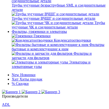
Трубы чугунные безраструбные SML и соединительные
детали
Трубы чугунные ВЧШГ и соединительные детали
Трубы
чугунные ЧК и соединительные детали
Фильтры, грязевики и элеваторы
Грязевики
Конденсатоотводчики
Фильтры
бытовые и комплектующие к ним
Фильтры и
запчасти для фильтров
Элеваторы и
элеваторные узлы
New
Новинки
Хит
Хиты продаж
%
Скидки
Производители
ADL