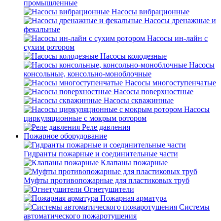
промышленные
Насосы вибрационные
Насосы дренажные и
фекальные
Насосы ин-лайн с
сухим ротором
Насосы колодезные
Насосы
консольные, консольно-моноблочные
Насосы многоступенчатые
Насосы поверхностные
Насосы скважинные
Насосы
циркуляционные с мокрым ротором
Реле давления
Пожарное оборудование
Гидранты пожарные и соединительные части
Клапаны пожарные
Муфты противопожарные для пластиковых труб
Огнетушители
Пожарная арматура
Системы
автоматического пожаротушения