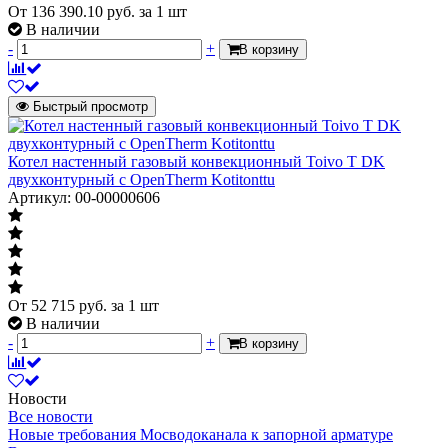
КПД котла
91,2 %
От
136 390.10
руб.
за 1 шт
В наличии
Электронезависимый
нет
-
+
В корзину
Рабочее давление отопительного контура
0,1 бар
min
Быстрый просмотр
Рабочее давление отопительного контура
3,5 бар
max
Защита от промерзания
да
Котел настенный газовый конвекционный Toivo T DK
двухконтурный с OpenTherm Kotitonttu
Производительность ГВС, л/мин
63
Артикул: 00-00000606
Напряжение питания
230/50 В/Гц
От
52 715
руб.
за 1 шт
В наличии
-
+
В корзину
Новости
Все новости
Новые требования Мосводоканала к запорной арматуре