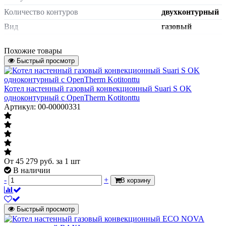
Количество контуров
двухконтурный
Вид
газовый
Серия котла
GPD
Похожие товары
Масса нетто
110 кг
Быстрый просмотр
Корея,
Страна происхождения
Республика
Котел настенный газовый конвекционный Suari S OK
Камера сгорания
закрытая
одноконтурный с OpenTherm Kotitonttu
Артикул: 00-00000331
Модель
1035GPD
Артикул
PGPD0116FD011
Полезная мощность в режиме отопления
116.2 кВт
max
От
45 279
руб.
за 1 шт
Потребляемая мощность электрическая
224 Вт
В наличии
Подключение к контуру ГВС
3/4"
-
+
В корзину
Подключение к контуру отопления
2 1/2"
жаропрочная
Быстрый просмотр
Материал теплообменника отопления
сталь