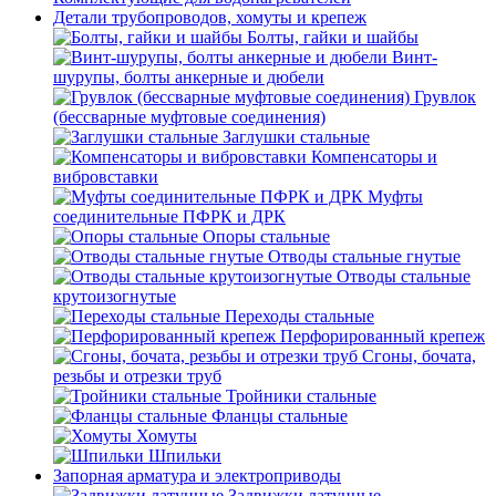
Детали трубопроводов, хомуты и крепеж
Болты, гайки и шайбы
Винт-
шурупы, болты анкерные и дюбели
Грувлок
(бессварные муфтовые соединения)
Заглушки стальные
Компенсаторы и
вибровставки
Муфты
соединительные ПФРК и ДРК
Опоры стальные
Отводы стальные гнутые
Отводы стальные
крутоизогнутые
Переходы стальные
Перфорированный крепеж
Сгоны, бочата,
резьбы и отрезки труб
Тройники стальные
Фланцы стальные
Хомуты
Шпильки
Запорная арматура и электроприводы
Задвижки латунные