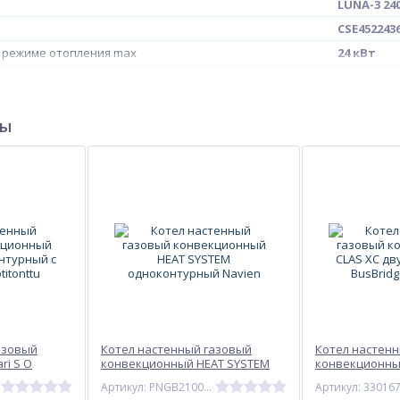
LUNA-3 240
CSE452243
 режиме отопления max
24 кВт
рания
естествен
ры
азовый
Котел настенный газовый
Котел настен
ri S O
конвекционный HEAT SYSTEM
конвекционны
OpenTherm
одноконтурный Navien
двухконтурный
3
Артикул: PNGB2100020L002
Артикул: 33016
Ariston