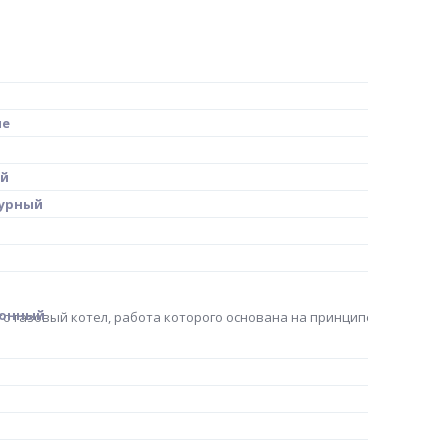
ие
ый
урный
ионный
о газовый котел, работа которого основана на принципе конденса
я