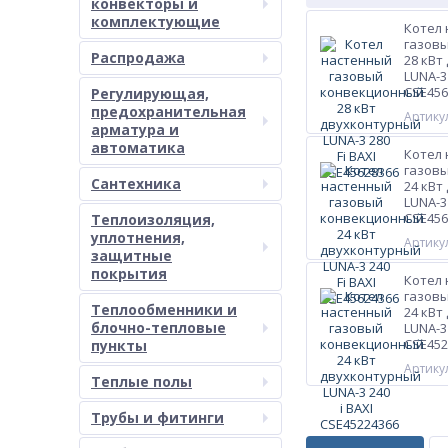
конвекторы и
комплектующие
Котел
газов
Распродажа
28 кВт
LUNA-3 
CSE456
Регулирующая,
предохранительная
Артикул
арматура и
автоматика
Котел
газов
Сантехника
24 кВт
LUNA-3 
CSE456
Теплоизоляция,
уплотнения,
Артикул
защитные
покрытия
Котел
газов
Теплообменники и
24 кВт
блочно-тепловые
LUNA-3 
CSE452
пункты
Артикул
Теплые полы
Трубы и фитинги