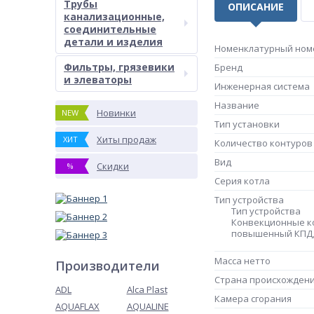
Трубы
ОПИСАНИЕ
канализационные,
соединительные
детали и изделия
Номенклатурный ном
Фильтры, грязевики
Бренд
и элеваторы
Инженерная система
Название
Новинки
NEW
Тип установки
Хиты продаж
ХИТ
Количество контуров
Вид
Скидки
%
Серия котла
Тип устройства
Тип устройства
Конвекционные ко
повышенный КПД,
Масса нетто
Производители
Страна происхожден
ADL
Alca Plast
Камера сгорания
AQUAFLAX
AQUALINE