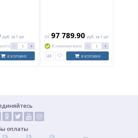
0
97 789.90
руб.
за 1 шт
От
руб.
за 1 шт
-
+
-
+
много
В наличии мало
В КОРЗИНУ
В КОРЗИНУ
единяйтесь
бы оплаты