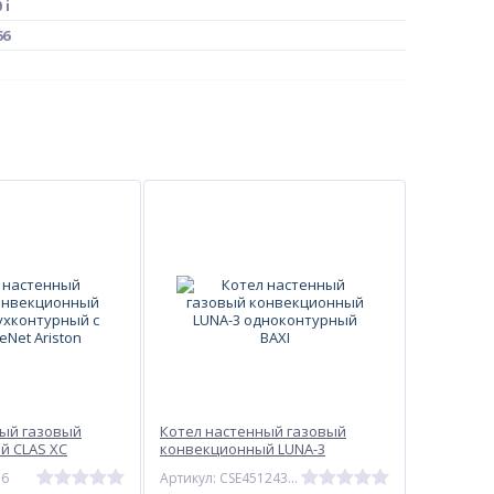
 i
66
ная тяга
ный газовый
Котел настенный газовый
й CLAS XC
конвекционный LUNA-3
 с BusBridgeNet
одноконтурный BAXI
76
Артикул: CSE45124358