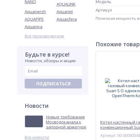
NANO
Модель
AQUALINK
Артикул
Aquanerzh
Aquanet
Полезная мощность в
AQUAPIPE
Aquasfera
Aquaviva
Отвод продуктов сго
Все производители
Похожие това
Будьте в курсе!
Новости, обзоры и акции
ПОДПИСАТЬСЯ
Новости
Новые требования
Мосводоканала к
Котел настенный г
запорной арматуре
конвекционный Sua
одноконтурный с 
Артикул: 00-0000034
Все новости
Kotitonttu