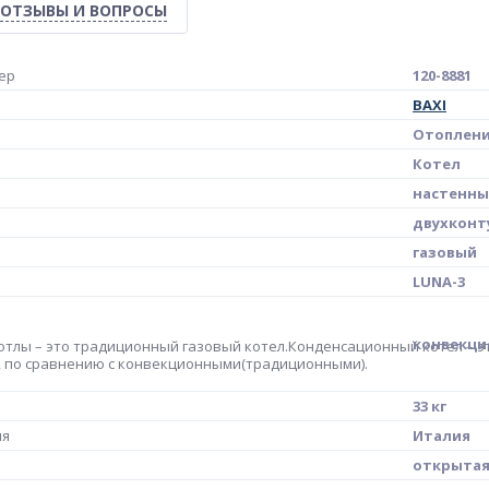
ОТЗЫВЫ И ВОПРОСЫ
ер
120-8881
BAXI
Отоплен
Котел
настенн
двухконт
газовый
LUNA-3
конвекц
тлы – это традиционный газовый котел.Конденсационный котел – эт
 по сравнению с конвекционными(традиционными).
33 кг
ия
Италия
открыта