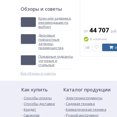
Обзоры и советы
Кран или задвижка,
рекомендации по
выбору
44 707
От
руб
Дисковые
В наличии
поворотные
затворы,
преимущества
В
Пожарные гидранты
чугунные и
стальные
Все обзоры и советы
Как купить
Каталог продукции
Способы оплаты
Электроинструменты
Способы доставки
Садовая техника
Кредит
Климатическая техника
Гарантия
Ручной инструмент