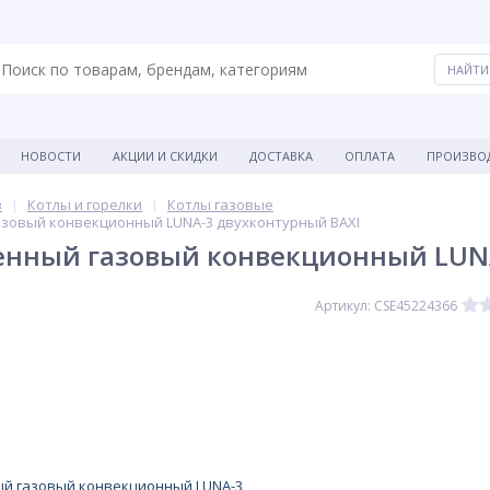
НОВОСТИ
АКЦИИ И СКИДКИ
ДОСТАВКА
ОПЛАТА
ПРОИЗВО
в
Котлы и горелки
Котлы газовые
азовый конвекционный LUNA-3 двухконтурный BAXI
енный газовый конвекционный LUN
Артикул: CSE45224366