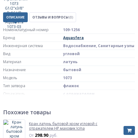
ОПИСАНИЕ
ОТЗЫВЫ И ВОПРОСЫ
(0)
Номенклатурный номер
109-1256
Бренд
Aquasfera
Инженерная система
Водоснабжение, Санитарные узлы
Вид
угловой
Материал
латунь
Назначение
бытовой
Модель
1073
Тип затвора
флажок
Отражатель
с отражателем
Покрытие
хром
Масса нетто
0.165 кг
Похожие товары
Страна происхождения
Китай
Кран латунь бытовой хром угловой с
Штрих-код на одну ТМЦ
4606034346150
отражателем НР маховик Icma
Диаметр
1/2"x1/2"
298.90
От
руб.