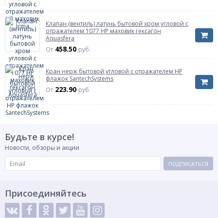
Давление
Ру16
Присоединительный размер
1/2"
Клапан (вентиль) латунь бытовой хром угловой с
отражателем 1077 НР маховик гексагон
Артикул
1073-01
Aquasfera
458.50
От
руб.
Кран нерж бытовой угловой с отражателем НР
флажок SantechSystems
223.90
От
руб.
Будьте в курсе!
Новости, обзоры и акции
ПОДПИСАТЬСЯ
Присоединяйтесь