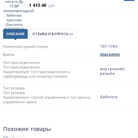
1 413.40
руб.
ОПИСАНИЕ
ОТЗЫВЫ И ВОПРОСЫ
(0)
Номенклатурный номер
107-7794
Бренд
Giacomini
Тип присоединения
Тип присоединения
внутренняя
Характеризует тип присоединения к
резьба
трубопроводу или энергоустановке
Тип затвора
Тип затвора
бабочка
Характеризует способ управления и тип органа
управления крана
Цвет ручки/бабочки
красный
Тип прохода
Тип прохода
Похожие товары
полнопроходной
Характеризует отношение размера отверстия
шара к размеру присоединяемого трубопровода