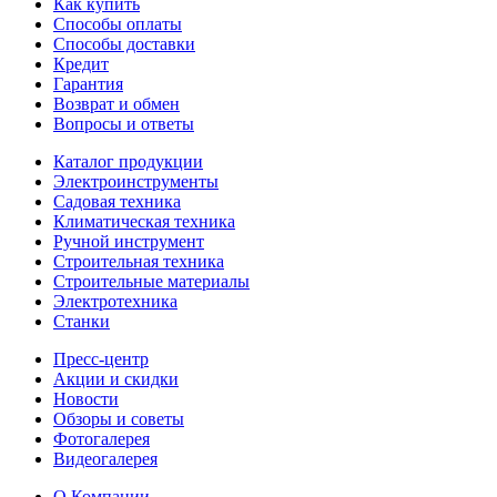
Как купить
Способы оплаты
Уплотнения штока
Способы доставки
Уплотнения штока
фторкаучук
Кредит
(FPM)
Гарантия
Материал уплотнений штока клапана
Возврат и обмен
Вопросы и ответы
Масса нетто
0.155 кг
Каталог продукции
Страна происхождения
Италия
Электроинструменты
Садовая техника
Температура рабочей среды
от -20 до +185 oC
Климатическая техника
Запорное
Ручной инструмент
Область применения
устройство на
Строительная техника
трубопроводе
Строительные материалы
Электротехника
Комплект поставки
кран в сборе
Станки
Гарантия
Пресс-центр
Гарантия
Акции и скидки
2 года
Новости
Гарантийный срок со дня продажи.
Обзоры и советы
Фотогалерея
Гарантия производителя
Видеогалерея
Гарантия производителя
О Компании