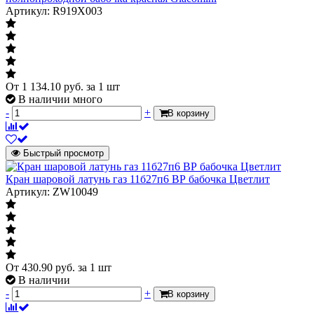
крана,
Артикул: R919X003
затрудняющих
его открывание,
и
повреждающих
при этом
уплотнительные
От
1 134.10
руб.
за 1 шт
прокладки.
В наличии много
-
+
В корзину
Водоснабжение,
Отопление,
Тепловые
Инженерная система
Быстрый просмотр
пункты,
Пожаротушение,
Кран шаровой латунь газ 11б27п6 ВР бабочка Цветлит
Санитарные
Артикул: ZW10049
узлы
Тип
Тип
шар DADO
Характеризует тип затворного органа
Тип присоединения
От
430.90
руб.
за 1 шт
Тип присоединения
В наличии
-
+
В корзину
наружная резьба
Характеризует тип присоединения к