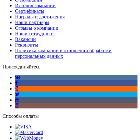
2 года
Гарантийный срок со дня производства
История компании
товара.
Сертификаты
Награды и достижения
Наши партнеры
Срок службы
Отзывы о компании
Срок службы
Наши сотрудники
Срок службы - период, в течение
Вакансии
20 лет
которого изготовитель обязуется
Реквизиты
обеспечивать потребителя запасными
Политика компании в отношении обработки
частями
персональных данных
Присоединяйтесь
Диаметр
Диаметр
10
Характеризует размер присоединяемого
трубопровода
Давление
Давление
Способы оплаты
Характеризует максимальное допустимое
Ру42
давление при котором обеспечивается
указанная в паспорте герметичность и
срок эксплуатации