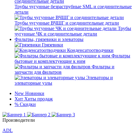
Трубы чугунные безраструбные SML и соединительные
детали
Трубы чугунные ВЧШГ и соединительные детали
Трубы
чугунные ЧК и соединительные детали
Фильтры, грязевики и элеваторы
Грязевики
Конденсатоотводчики
Фильтры
бытовые и комплектующие к ним
Фильтры и
запчасти для фильтров
Элеваторы и
элеваторные узлы
New
Новинки
Хит
Хиты продаж
%
Скидки
Производители
ADL