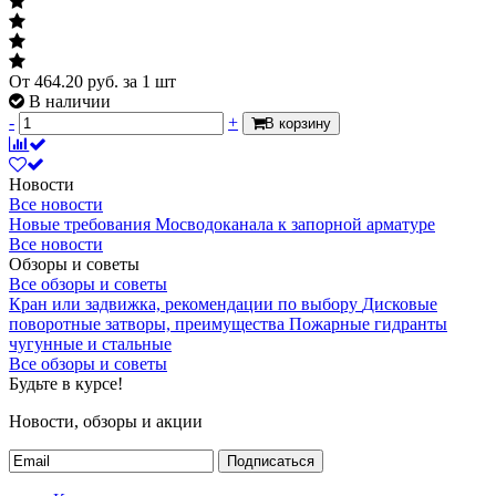
Указывается для тех кранов которые
нет
имеют разрешение на установку на
газопроводах
От
464.20
руб.
за 1 шт
Модель
В наличии
Модель
-
+
В корзину
R913L
Указывает модель как в паспорте
производителя либо типовая фигура
Новости
Все новости
Рабочая среда
Новые требования Мосводоканала к запорной арматуре
Рабочая среда
Все новости
Обзоры и советы
вода, водно-
Указывает рабочую среду на которой
Все обзоры и советы
гликолевая
может быть установлен кран и при этом
Кран или задвижка, рекомендации по выбору
Дисковые
смесь, пар
будет обеспечена работоспособность и
поворотные затворы, преимущества
Пожарные гидранты
долговечность крана
чугунные и стальные
Все обзоры и советы
Будьте в курсе!
Резьба
по ГОСТ 6357-81
Новости, обзоры и акции
Уплотнения шара
Уплотнения шара
PTFE
Подписаться
Материал уплотнений шара крана