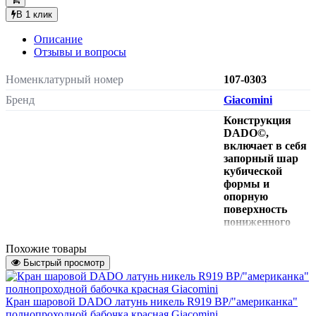
В 1 клик
Описание
Отзывы и вопросы
Номенклатурный номер
107-0303
Бренд
Giacomini
Конструкция
DADO©,
включает в себя
запорный шар
кубической
формы и
опорную
поверхность
пониженного
трения. Сводит
к минимуму
Похожие товары
воздействие
Быстрый просмотр
Описание
отложений, со
временем
возникающих на
Кран шаровой DADO латунь никель R919 ВР/"американка"
элементах
полнопроходной бабочка красная Giacomini