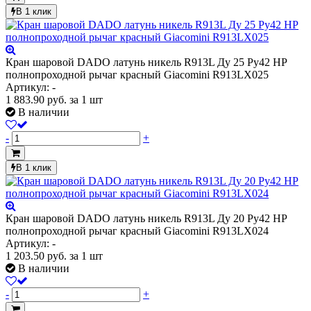
В 1 клик
Кран шаровой DADO латунь никель R913L Ду 25 Ру42 НР
полнопроходной рычаг красный Giacomini R913LX025
Артикул: -
1 883.90
руб.
за 1 шт
В наличии
-
+
В 1 клик
Кран шаровой DADO латунь никель R913L Ду 20 Ру42 НР
полнопроходной рычаг красный Giacomini R913LX024
Артикул: -
1 203.50
руб.
за 1 шт
В наличии
-
+