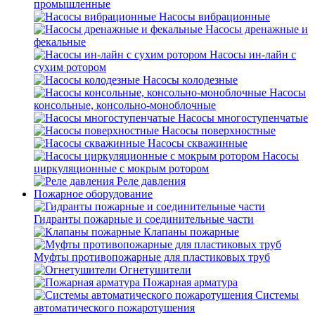
промышленные
Насосы вибрационные
Насосы дренажные и
фекальные
Насосы ин-лайн с
сухим ротором
Насосы колодезные
Насосы
консольные, консольно-моноблочные
Насосы многоступенчатые
Насосы поверхностные
Насосы скважинные
Насосы
циркуляционные с мокрым ротором
Реле давления
Пожарное оборудование
Гидранты пожарные и соединительные части
Клапаны пожарные
Муфты противопожарные для пластиковых труб
Огнетушители
Пожарная арматура
Системы
автоматического пожаротушения