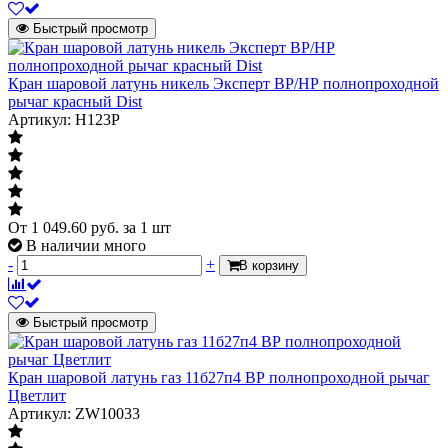
трубопроводу или энергоустановке
Быстрый просмотр
Тип затвора
Тип затвора
Кран шаровой латунь никель Эксперт ВР/НР полнопроходной
рычаг
Характеризует способ управления и тип
рычаг красный Dist
органа управления крана
Артикул: Н123Р
Цвет ручки/бабочки
красный
Тип прохода
Тип прохода
От
1 049.60
руб.
за 1 шт
Характеризует отношение размера
полнопроходной
В наличии много
отверстия шара к размеру
-
+
В корзину
присоединяемого трубопровода
Быстрый просмотр
ГОСТ Р 59553-
ГОСТ
2021
Материал
латунь
Кран шаровой латунь газ 11б27п4 ВР полнопроходной рычаг
Цветлит
Газ
Артикул: ZW10033
Газ