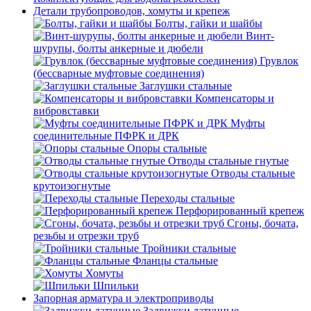
Детали трубопроводов, хомуты и крепеж
Болты, гайки и шайбы
Винт-
шурупы, болты анкерные и дюбели
Грувлок
(бессварные муфтовые соединения)
Заглушки стальные
Компенсаторы и
вибровставки
Муфты
соединительные ПФРК и ДРК
Опоры стальные
Отводы стальные гнутые
Отводы стальные
крутоизогнутые
Переходы стальные
Перфорированный крепеж
Сгоны, бочата,
резьбы и отрезки труб
Тройники стальные
Фланцы стальные
Хомуты
Шпильки
Запорная арматура и электроприводы
Задвижки латунные