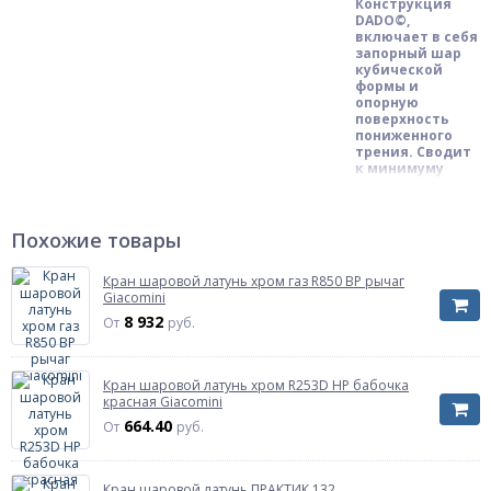
Конструкция
DADO©,
включает в себя
запорный шар
кубической
формы и
опорную
поверхность
пониженного
трения. Сводит
к минимуму
воздействие
Описание
отложений, со
временем
возникающих на
Похожие товары
элементах
крана,
Кран шаровой латунь хром газ R850 ВР рычаг
затрудняющих
Giacomini
его открывание,
и
8 932
От
руб.
повреждающих
при этом
уплотнительные
прокладки.
Кран шаровой латунь хром R253D НР бабочка
красная Giacomini
Водоснабжение,
664.40
От
руб.
Отопление,
Тепловые
Инженерная система
пункты,
Пожаротушение,
Кран шаровой латунь ПРАКТИК 132