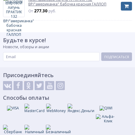
Санитарные
ВР/"американка" бабочка красная ГАЛЛОП
узлы
277.30
От
руб.
Тип
Тип
шар DADO
Характеризует тип затворного органа
Тип присоединения
Тип присоединения
внутренняя
Характеризует тип присоединения к
Будьте в курсе!
резьба
трубопроводу или энергоустановке
Новости, обзоры и акции
Тип затвора
ПОДПИСАТЬСЯ
Тип затвора
бабочка
Характеризует способ управления и тип органа
управления крана
Присоединяйтесь
Цвет ручки/бабочки
красный
Тип прохода
Тип прохода
Характеризует отношение размера отверстия
Способы оплаты
полнопроходной
шара к размеру присоединяемого
трубопровода
ГОСТ Р 59553-
ГОСТ
2021
Материал
латунь