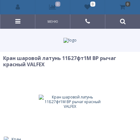
0
0
0
МЕНЮ
Кран шаровой латунь 11Б27фт1М ВР рычаг
красный VALFEX