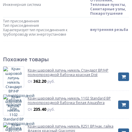
Отопление,
Инженерная система
Тепловые пункты,
Санитарные узлы,
Пожаротушение
Тип присоединения
Тип присоединения
внутренняя резьба
Характеризует тип присоединения к
трубопроводу или энергоустановке
Тип затвора
Тип затвора
рычаг
Характеризует способ управления и тип
Похожие товары
органа управления крана
Цвет ручки/бабочки
красный
Кран шаровой латунь никель Стандарт ВР/НР
полнопроходной бабочка красная Dist
Тип прохода
362.20
От
руб.
Тип прохода
Характеризует отношение размера
неполнопроходной
отверстия шара к размеру присоединяемого
трубопровода
Кран шаровой латунь никель 1102 Standard ВР
полнопроходной бабочка белая Aquasfera
ГОСТ
ГОСТ Р 59553-2021
235.40
От
руб.
Материал
латунь
Газ
Газ
Кран шаровой латунь никель R251 ВР/нак. гайка
нет
Указывается для тех кранов которые имеют
флажок красный Giacomini