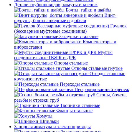
Детали трубопроводов, хомуты и крепеж
Болты, гайки и шайбы
Винт-
шурупы, болты анкерные и дюбели
Грувлок
(бессварные муфтовые соединения)
Заглушки стальные
Компенсаторы и
вибровставки
Муфты
соединительные ПФРК и ДРК
Опоры стальные
Отводы стальные гнутые
Отводы стальные
крутоизогнутые
Переходы стальные
Перфорированный крепеж
Сгоны, бочата,
резьбы и отрезки труб
Тройники стальные
Фланцы стальные
Хомуты
Шпильки
Запорная арматура и электроприводы
Задвижки латунные