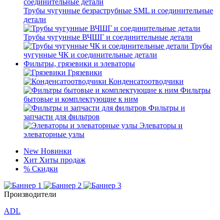
Трубы чугунные безраструбные SML и соединительные
детали
Трубы чугунные ВЧШГ и соединительные детали
Трубы
чугунные ЧК и соединительные детали
Фильтры, грязевики и элеваторы
Грязевики
Конденсатоотводчики
Фильтры
бытовые и комплектующие к ним
Фильтры и
запчасти для фильтров
Элеваторы и
элеваторные узлы
New
Новинки
Хит
Хиты продаж
%
Скидки
Производители
ADL