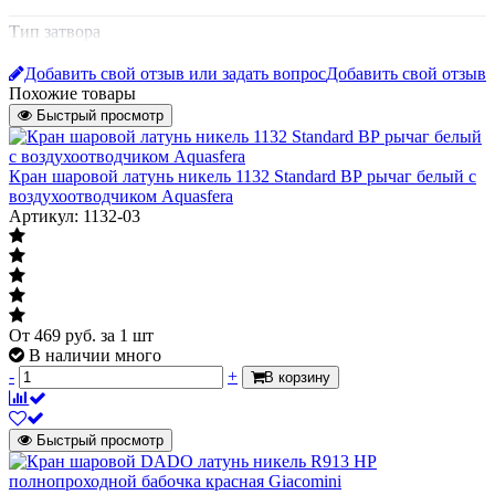
Тип затвора
Тип затвора
Добавить свой отзыв или задать вопрос
Добавить свой отзыв
рычаг
Характеризует способ управления и тип
Похожие товары
органа управления крана
Быстрый просмотр
Тип прохода
Кран шаровой латунь никель 1132 Standard ВР рычаг белый с
Тип прохода
воздухоотводчиком Aquasfera
Характеризует отношение размера
Артикул: 1132-03
неполнопроходной
отверстия шара к размеру
присоединяемого трубопровода
Материал
латунь
От
469
руб.
за 1 шт
Газ
В наличии много
Газ
-
+
В корзину
Указывается для тех кранов которые
нет
имеют разрешение на установку на
газопроводах
Быстрый просмотр
Модель