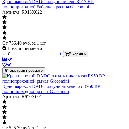
Кран шаровой DADO латунь никель R913 НР
Модель
полнопроходной бабочка красная Giacomini
GBC
Артикул: R913X022
Указывает модель как в паспорте
производителя либо типовая фигура
Масса нетто
0.242 кг
Страна происхождения
Китай
От
736.40
руб.
за 1 шт
Наружный диаметр
16
В наличии много
-
+
В корзину
Давление
Давление
Характеризует максимальное
Быстрый просмотр
Ру45
допустимое давление при котором
обеспечивается указанная в паспорте
герметичность и срок эксплуатации
Кран шаровой DADO латунь никель газ R950 ВР
полнопроходной рычаг Giacomini
Артикул: R950X001
Артикул
009L7023R
От
525.70
руб.
за 1 шт