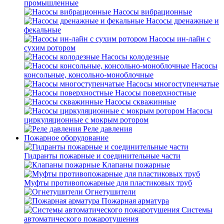
промышленные
Насосы вибрационные
Насосы дренажные и
фекальные
Насосы ин-лайн с
сухим ротором
Насосы колодезные
Насосы
консольные, консольно-моноблочные
Насосы многоступенчатые
Насосы поверхностные
Насосы скважинные
Насосы
циркуляционные с мокрым ротором
Реле давления
Пожарное оборудование
Гидранты пожарные и соединительные части
Клапаны пожарные
Муфты противопожарные для пластиковых труб
Огнетушители
Пожарная арматура
Системы
автоматического пожаротушения