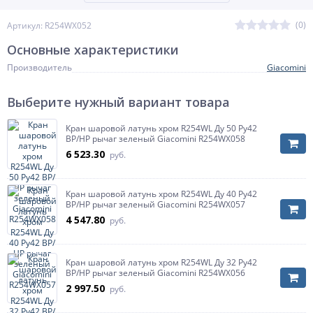
(0)
Артикул: R254WX052
Основные характеристики
Производитель
Giacomini
Выберите нужный вариант товара
Кран шаровой латунь хром R254WL Ду 50 Ру42
ВР/НР рычаг зеленый Giacomini R254WX058
6 523.30
руб.
Кран шаровой латунь хром R254WL Ду 40 Ру42
ВР/НР рычаг зеленый Giacomini R254WX057
4 547.80
руб.
Кран шаровой латунь хром R254WL Ду 32 Ру42
ВР/НР рычаг зеленый Giacomini R254WX056
2 997.50
руб.