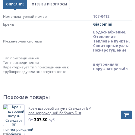
ОПИСАНИЕ
ОТЗЫВЫ И ВОПРОСЫ
Номенклатурный номер
107-0412
Бренд
Giacomini
Водоснабжение,
Отопление,
Инженерная система
Тепловые пункты,
Санитарные узлы,
Пожаротушение
Тип присоединения
Тип присоединения
внутренняя/
Характеризует тип присоединения к
наружная резьба
трубопроводу или энергоустановке
Тип затвора
Тип затвора
рычаг
Характеризует способ управления и тип
Похожие товары
органа управления крана
Цвет ручки/бабочки
зеленый
Кран шаровой латунь Стандарт ВР
полнопроходной бабочка Dist
Тип прохода
307.30
От
руб.
Тип прохода
Характеризует отношение размера отверстия
неполнопроходной
шара к размеру присоединяемого
трубопровода