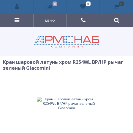
0
0
0
МЕНЮ
Кран шаровой латунь хром R254WL ВР/НР рычаг
зеленый Giacomini