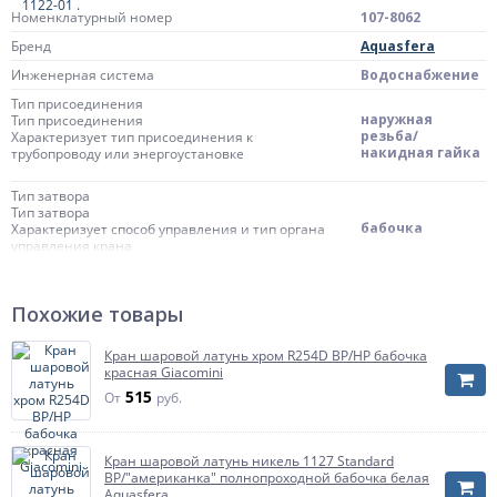
Номенклатурный номер
107-8062
Бренд
Aquasfera
Инженерная система
Водоснабжение
Тип присоединения
наружная
Тип присоединения
резьба/
Характеризует тип присоединения к
накидная гайка
трубопроводу или энергоустановке
Тип затвора
Тип затвора
бабочка
Характеризует способ управления и тип органа
управления крана
Цвет ручки/бабочки
белый
Похожие товары
Тип прохода
Тип прохода
полнопроходной
Характеризует отношение размера отверстия
Кран шаровой латунь хром R254D ВР/НР бабочка
шара к размеру присоединяемого трубопровода
красная Giacomini
515
От
руб.
ГОСТ
ГОСТ 21345-2005
Материал
латунь
Кран шаровой латунь никель 1127 Standard
Газ
ВР/"американка" полнопроходной бабочка белая
Газ
Aquasfera