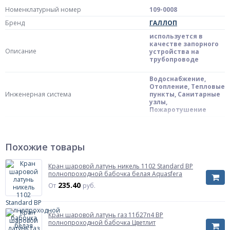
Номенклатурный номер
109-0008
Бренд
ГАЛЛОП
используется в
качестве запорного
Описание
устройства на
трубопроводе
Водоснабжение,
Отопление, Тепловые
Инженерная система
пункты, Санитарные
узлы,
Пожаротушение
Тип присоединения
Тип присоединения
внутренняя
Характеризует тип присоединения к
резьба/"американка"
Похожие товары
трубопроводу или энергоустановке
Тип затвора
Кран шаровой латунь никель 1102 Standard ВР
Тип затвора
полнопроходной бабочка белая Aquasfera
бабочка
Характеризует способ управления и тип
235.40
От
руб.
органа управления крана
Цвет ручки/бабочки
белый
Кран шаровой латунь газ 11б27п4 ВР
Тип прохода
полнопроходной бабочка Цветлит
Тип прохода