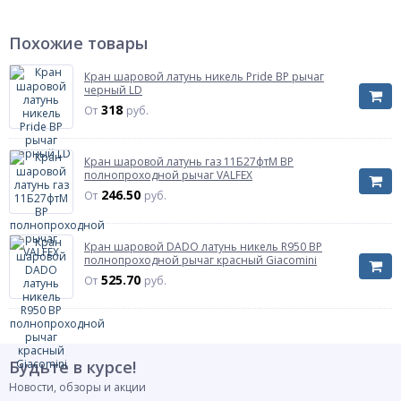
Тип затвора
Тип затвора
бабочка
Характеризует способ управления и тип
Похожие товары
органа управления крана
Цвет ручки/бабочки
красный
Кран шаровой латунь никель Pride ВР рычаг
черный LD
Тип прохода
318
От
руб.
Тип прохода
Характеризует отношение размера отверстия
неполнопроходной
шара к размеру присоединяемого
трубопровода
Кран шаровой латунь газ 11Б27фтМ ВР
полнопроходной рычаг VALFEX
ГОСТ
ГОСТ Р 59553-2021
246.50
От
руб.
Материал
латунь
Газ
Газ
Кран шаровой DADO латунь никель R950 ВР
нет
Указывается для тех кранов которые имеют
полнопроходной рычаг красный Giacomini
разрешение на установку на газопроводах
525.70
От
руб.
Модель
Модель
R251P
Указывает модель как в паспорте
производителя либо типовая фигура
Будьте в курсе!
Рабочая среда
Новости, обзоры и акции
Рабочая среда