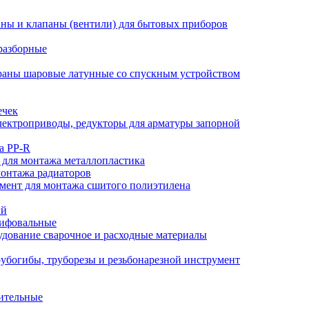
ны и клапаны (вентили) для бытовых приборов
разборные
аны шаровые латунные со спускным устройством
ечек
ектроприводы, редукторы для арматуры запорной
а PP-R
 для монтажа металлопластика
монтажа радиаторов
мент для монтажа сшитого полиэтилена
ый
лифовальные
дование сварочное и расходные материалы
убогибы, труборезы и резьбонарезной инструмент
ительные