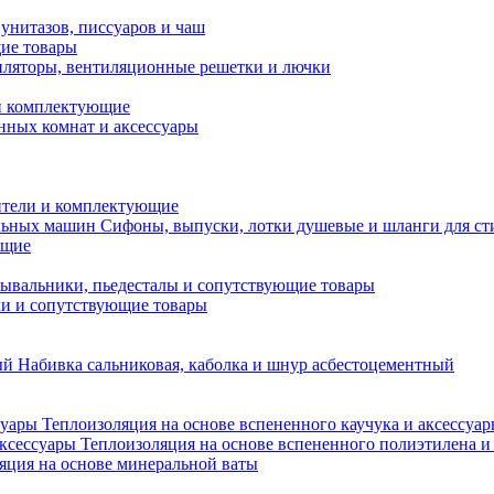
унитазов, писсуаров и чаш
ие товары
ляторы, вентиляционные решетки и лючки
и комплектующие
нных комнат и аксессуары
тели и комплектующие
Сифоны, выпуски, лотки душевые и шланги для с
ющие
ывальники, пьедесталы и сопутствующие товары
ки и сопутствующие товары
Набивка сальниковая, каболка и шнур асбестоцементный
Теплоизоляция на основе вспененного каучука и аксессуа
Теплоизоляция на основе вспененного полиэтилена и
яция на основе минеральной ваты