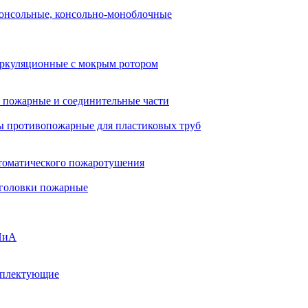
онсольные, консольно-моноблочные
ркуляционные с мокрым ротором
 пожарные и соединительные части
 противопожарные для пластиковых труб
томатического пожаротушения
 головки пожарные
ПиА
мплектующие