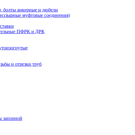
, болты анкерные и дюбели
бессварные муфтовые соединения)
ставки
тельные ПФРК и ДРК
утоизогнутые
езьбы и отрезки труб
ы запорной