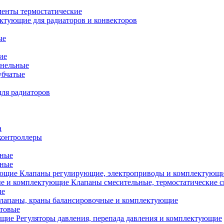
менты термостатические
ктующие для радиаторов и конвекторов
ые
ие
анельные
убчатые
ля радиаторов
а
контроллеры
тные
ьные
Клапаны регулирующие, электроприводы и комплектующ
Клапаны смесительные, термостатические 
ые
лапаны, краны балансировочные и комплектующие
ытовые
Регуляторы давления, перепада давления и комплектующие