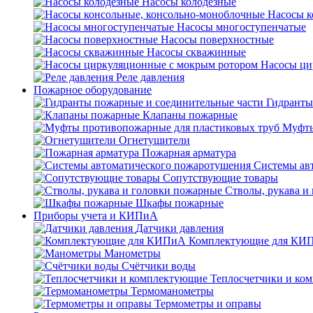
Насосы колодезные
Насосы к
Насосы многоступенчатые
Насосы поверхностные
Насосы скважинные
Насосы ци
Реле давления
Пожарное оборудование
Гидранты
Клапаны пожарные
Муфты
Огнетушители
Пожарная арматура
Системы ав
Сопутствующие товары
Стволы, рукава и
Шкафы пожарные
Приборы учета и КИПиА
Датчики давления
Комплектующие для КИ
Манометры
Счётчики воды
Теплосчетчики и ко
Термоманометры
Термометры и оправы