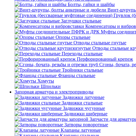
Болты, гайки и шайбы
Винт-шурупы
Грувлок (
Заглушки стальные
Компенсаторы и вибров
Муфты соедини
Опоры стальные
Отводы стальные гнутые
Отводы стальные кр
Переходы стальные
Перфорированный крепеж
Сгоны, бочата, р
Тройники стальные
Фланцы стальные
Хомуты
Шпильки
Запорная арматура и электроприводы
Задвижки латунные
Задвижки стальные
Задвижки чугунные
Задвижки шиберные
Запчасти для арматур
Затворы поворотные
Клапаны латунные
Клапаны стальные