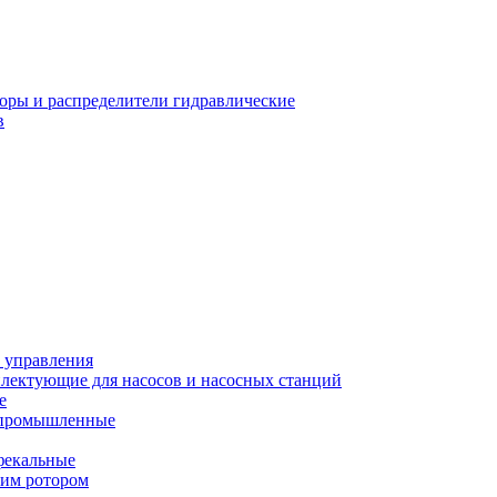
оры и распределители гидравлические
в
 управления
лектующие для насосов и насосных станций
е
 промышленные
фекальные
хим ротором