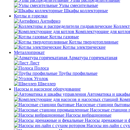
Узлы распределительные
Узлы смесительные
Шкафы коллекторные
Котлы и горелки
Антифриз
Коллект
Комплектующие для котло
Котлы газовые
Котлы твердотопливные
Котлы электрические
Металлопрокат
Арматура горячекатаная
Лист
Полоса
Трубы профильные
Уголок
Швеллер
Насосы и насосное оборудование
Автоматика и шкафы
Комп
Насосные станции бытовы
Насосные станции
Насосы вибрационные
Насосы дренажные и 
Насосы ин-лайн с су