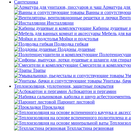
Сантехника
Арматура для 
Ванны и сопутствующ
Венти
Инсталляции
Кабины душевые 
Мебель для ва
Мойки и подстолья
Подводка гибкая
Поддоны душевые
Полотенцесуши
Смесители и комплекту
Трапы
Ум
Унитазы, бач
Теплоизоляция, уплотнения, защитные покрытия
Асбокартон и пергамин
Паронит листовой
Прокладки
Теплоизол
Техпластина резиновая