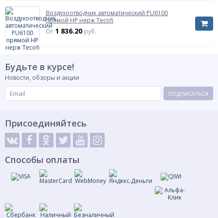
Воздухоотводчик автоматический PU6100
Присоединительный размер
G1/4"
прямой НР нерж Tecofi
Максимальная температура измеряемой
80С
1 836.20
От
руб.
среды
Радиальное
Особенности конструкции
расположение
штуцера
Будьте в курсе!
Межповерочный интервал
1год
Новости, обзоры и акции
ПОДПИСАТЬСЯ
Присоединяйтесь
Способы оплаты