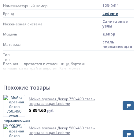
Номенклатурный номер
123-0411
Бренд
Ledeme
Санитарные
Инженерная система
узлы
Модель
Декор
сталь
Материал
нержавеющая
Тип
Тип
Врезная — врезается в столешницу, бортики
опираются на край отверстия. Кант может
выступать над поверхностью на 5-10
мм.Накладная — кладется поверх столешницы и
держится на ней за счет выступающих бортиков. В
накладная
Похожие товары
зависимости от размера может полностью
заменять столешницу.Подстольная — мойка
монтируется под стол, создавая единое целое со
Мойка врезная Декор 750х490 сталь
столешницей. Требует хорошей герметизации
нержавеющая Ledeme
стыка. Вариант чаще используется для гранитных
или деревянных столешниц.Врезная/подстольная
5 894.60
руб.
— возможны оба варианта установки.
Ширина, мм
Мойка врезная Декор 580х480 сталь
Ширина, мм
нержавеющая Ledeme
600
Ширина - максимальный линейный размер по