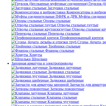
Грувлок (
Заглушки стальные
Компенсаторы и вибров
Муфты соедини
Опоры стальные
Отводы стальные гнутые
Отводы стальные кр
Переходы стальные
Перфорированный крепеж
Сгоны, бочата, р
Тройники стальные
Фланцы стальные
Хомуты
Шпильки
Запорная арматура и электроприводы
Задвижки латунные
Задвижки стальные
Задвижки чугунные
Задвижки шиберные
Запчасти для арматур
Затворы поворотные
Клапаны латунные
Клапаны стальные
Клапаны чугунные
Кра