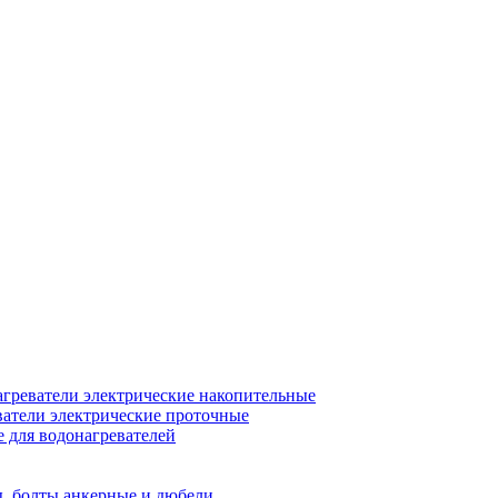
греватели электрические накопительные
атели электрические проточные
для водонагревателей
, болты анкерные и дюбели