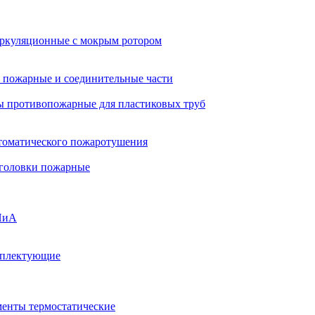
ркуляционные с мокрым ротором
 пожарные и соединительные части
 противопожарные для пластиковых труб
томатического пожаротушения
 головки пожарные
ПиА
мплектующие
менты термостатические