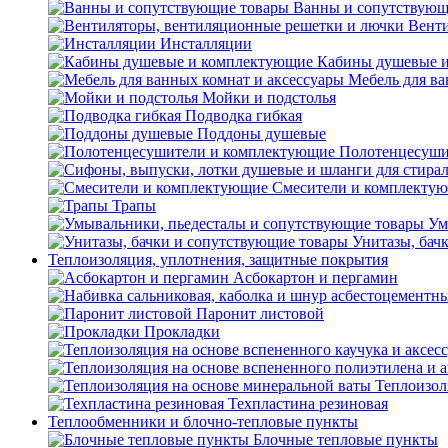
Ванны и сопутствующ
Венти
Инсталляции
Кабины душевые 
Мебель для ва
Мойки и подстолья
Подводка гибкая
Поддоны душевые
Полотенцесуши
Смесители и комплекту
Трапы
Ум
Унитазы, бач
Теплоизоляция, уплотнения, защитные покрытия
Асбокартон и пергамин
Паронит листовой
Прокладки
Теплоизол
Техпластина резиновая
Теплообменники и блочно-тепловые пункты
Блочные тепловые пункты