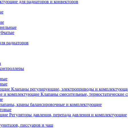
ктующие для радиаторов и конвекторов
ые
ие
анельные
убчатые
ля радиаторов
а
контроллеры
тные
ьные
Клапаны регулирующие, электроприводы и комплектующ
Клапаны смесительные, термостатические 
ые
лапаны, краны балансировочные и комплектующие
ытовые
Регуляторы давления, перепада давления и комплектующие
унитазов, писсуаров и чаш