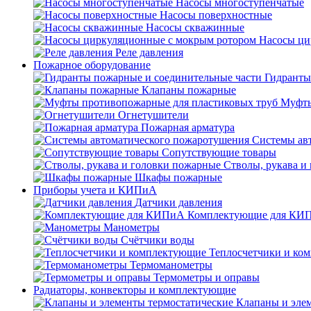
Насосы многоступенчатые
Насосы поверхностные
Насосы скважинные
Насосы ци
Реле давления
Пожарное оборудование
Гидранты
Клапаны пожарные
Муфты
Огнетушители
Пожарная арматура
Системы ав
Сопутствующие товары
Стволы, рукава и
Шкафы пожарные
Приборы учета и КИПиА
Датчики давления
Комплектующие для КИ
Манометры
Счётчики воды
Теплосчетчики и ко
Термоманометры
Термометры и оправы
Радиаторы, конвекторы и комплектующие
Клапаны и эле