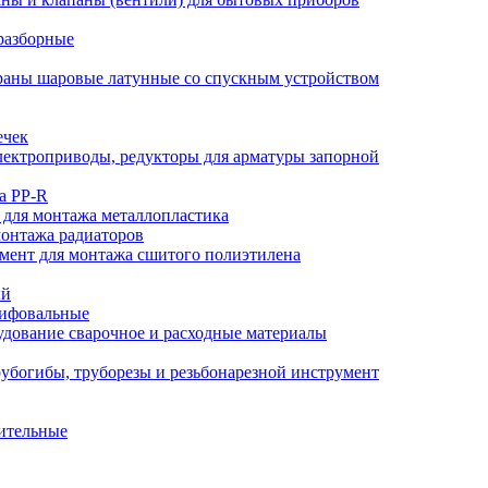
разборные
аны шаровые латунные со спускным устройством
ечек
ектроприводы, редукторы для арматуры запорной
а PP-R
 для монтажа металлопластика
монтажа радиаторов
мент для монтажа сшитого полиэтилена
ый
лифовальные
дование сварочное и расходные материалы
убогибы, труборезы и резьбонарезной инструмент
ительные