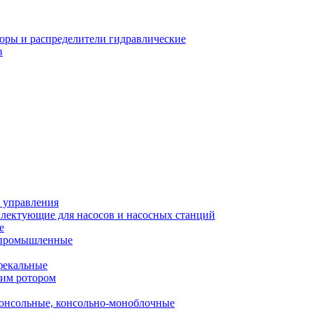
оры и распределители гидравлические
в
 управления
лектующие для насосов и насосных станций
е
 промышленные
фекальные
хим ротором
онсольные, консольно-моноблочные