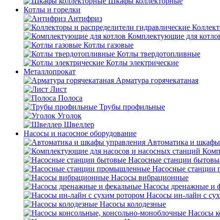
Шкафы коллекторные
Котлы и горелки
Антифриз
Коллект
Комплектующие для котло
Котлы газовые
Котлы твердотопливные
Котлы электрические
Металлопрокат
Арматура горячекатаная
Лист
Полоса
Трубы профильные
Уголок
Швеллер
Насосы и насосное оборудование
Автоматика и шкафы
Комп
Насосные станции бытовы
Насосные станции
Насосы вибрационные
Насосы дренажные и 
Насосы ин-лайн с су
Насосы колодезные
Насосы к