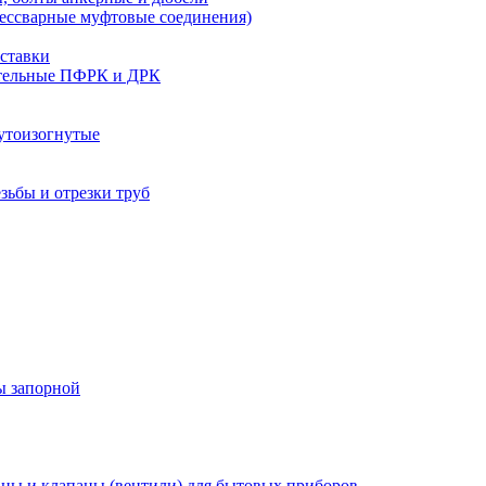
бессварные муфтовые соединения)
ставки
тельные ПФРК и ДРК
утоизогнутые
езьбы и отрезки труб
ы запорной
ны и клапаны (вентили) для бытовых приборов