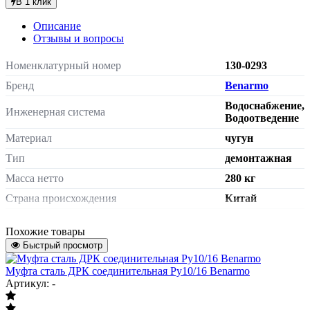
В 1 клик
Описание
Отзывы и вопросы
Номенклатурный номер
130-0293
Бренд
Benarmo
Водоснабжение,
Инженерная система
Водоотведение
Материал
чугун
Тип
демонтажная
Масса нетто
280 кг
Страна происхождения
Китай
Штрих-код на одну ТМЦ
4606034372012
Похожие товары
Диаметр условный, мм
Быстрый просмотр
Диаметр условный, мм
Муфта сталь ДРК соединительная Ру10/16 Benarmo
Характеризует внутренний диаметр трубы
700
Артикул: -
или фитинга выраженный в миллиметрах
- условно.