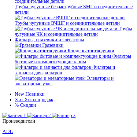
Трубы чугунные безраструбные SML и соединительные
детали
Трубы чугунные ВЧШГ и соединительные детали
Трубы
чугунные ЧК и соединительные детали
Фильтры, грязевики и элеваторы
Грязевики
Конденсатоотводчики
Фильтры
бытовые и комплектующие к ним
Фильтры и
запчасти для фильтров
Элеваторы и
элеваторные узлы
New
Новинки
Хит
Хиты продаж
%
Скидки
Производители
ADL