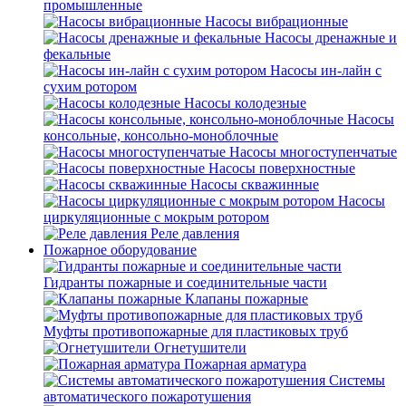
промышленные
Насосы вибрационные
Насосы дренажные и
фекальные
Насосы ин-лайн с
сухим ротором
Насосы колодезные
Насосы
консольные, консольно-моноблочные
Насосы многоступенчатые
Насосы поверхностные
Насосы скважинные
Насосы
циркуляционные с мокрым ротором
Реле давления
Пожарное оборудование
Гидранты пожарные и соединительные части
Клапаны пожарные
Муфты противопожарные для пластиковых труб
Огнетушители
Пожарная арматура
Системы
автоматического пожаротушения