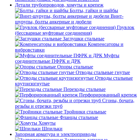
Детали трубопроводов, хомуты и крепеж
Болты, гайки и шайбы
Винт-
шурупы, болты анкерные и дюбели
Грувлок
(бессварные муфтовые соединения)
Заглушки стальные
Компенсаторы и
вибровставки
Муфты
соединительные ПФРК и ДРК
Опоры стальные
Отводы стальные гнутые
Отводы стальные
крутоизогнутые
Переходы стальные
Перфорированный крепеж
Сгоны, бочата,
резьбы и отрезки труб
Тройники стальные
Фланцы стальные
Хомуты
Шпильки
Запорная арматура и электроприводы
Задвижки латунные