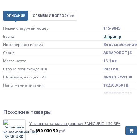
ОПИСАНИЕ
ОТЗЫВЫ И ВОПРОСЫ
(0)
Номенклатурный номер
115-9845
Бренд
Unipump
Инженерная система
Водоснабжение
Серия
АКВАРОБОТ JS
Масса нетто
13.1 кг
Страна происхождения
Россия
Штрих-код на одну ТМЦ
4620015751108
Напряжение питания
1х230В/50 Гц
АКВАРОБОТ JS
Модель
60-24
Артикул
87955
Похожие товары
Диаметр присоединения всасывающего патрубка
Диаметр присоединения всасывающего патрубка
1" ВР
Диаметр присоединения патрубка на входе в
Установка канализационная SANICUBIC 1 SC SFA
насос
650 000.30
От
руб.