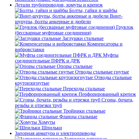
Детали трубопроводов, хомуты и крепеж
Болты, гайки и шайбы
Винт-
шурупы, болты анкерные и дюбели
Грувлок
(бессварные муфтовые соединения)
Заглушки стальные
Компенсаторы и
вибровставки
Муфты
соединительные ПФРК и ДРК
Опоры стальные
Отводы стальные гнутые
Отводы стальные
крутоизогнутые
Переходы стальные
Перфорированный крепеж
Сгоны, бочата,
резьбы и отрезки труб
Тройники стальные
Фланцы стальные
Хомуты
Шпильки
Запорная арматура и электроприводы
Задвижки латунные