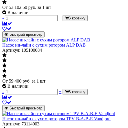
От
53 102.50
руб.
за 1 шт
Страна происхождения
Италия
В наличии
Штрих-код на одну ТМЦ
8059893207135
-
+
В корзину
CP-GE 65-
Модель
2280/A/BAQE/3
Быстрый просмотр
Артикул
60192031
Насос ин-лайн с сухим ротором ALP DAB
Артикул: 105100084
От
59 400
руб.
за 1 шт
В наличии
-
+
В корзину
Быстрый просмотр
Насос ин-лайн с сухим ротором TPV B-A-B-E Vandjord
Артикул: 73114003