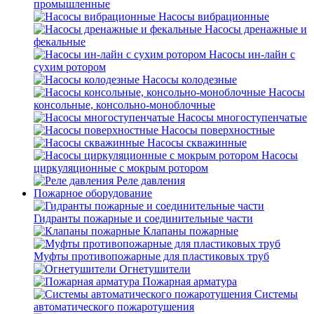
промышленные
Насосы вибрационные
Насосы дренажные и
фекальные
Насосы ин-лайн с
сухим ротором
Насосы колодезные
Насосы
консольные, консольно-моноблочные
Насосы многоступенчатые
Насосы поверхностные
Насосы скважинные
Насосы
циркуляционные с мокрым ротором
Реле давления
Пожарное оборудование
Гидранты пожарные и соединительные части
Клапаны пожарные
Муфты противопожарные для пластиковых труб
Огнетушители
Пожарная арматура
Системы
автоматического пожаротушения