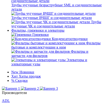
Трубы чугунные безраструбные SML и соединительные
детали
Трубы чугунные ВЧШГ и соединительные детали
Трубы
чугунные ЧК и соединительные детали
Фильтры, грязевики и элеваторы
Грязевики
Конденсатоотводчики
Фильтры
бытовые и комплектующие к ним
Фильтры и
запчасти для фильтров
Элеваторы и
элеваторные узлы
New
Новинки
Хит
Хиты продаж
%
Скидки
Производители
ADL