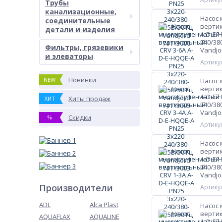
Трубы
канализационные,
Насос
соединительные
вертик
детали и изделия
A-D-E-
240/38
Фильтры, грязевики
Vandjo
и элеваторы
Артикул
Новинки
NEW
Насос
вертик
A-D-E-
Хиты продаж
ХИТ
240/38
Vandjo
Скидки
%
Артикул
Насос
вертик
A-D-E-
240/38
Vandjo
Производители
Артикул
ADL
Alca Plast
Насос
вертик
AQUAFLAX
AQUALINE
A-D-E-