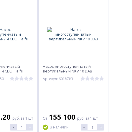
ельной работы
щая сталь
ое
тупенчатый
Насос многоступенчатый
й CDLF Taifu
вертикальный NKV 10 DAB
-50
Артикул: 60187831
ную взаимозаменяемость однотипных насосов различных производ
2.20
155 100
руб.
за 1 шт
От
руб.
за 1 шт
ный
-
+
-
+
В наличии