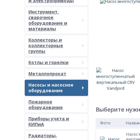
и электроприводы
Инструмент,
сварочное
оборудование и
материалы
Коллекторы и
коллекторные
группы
Котлы и горелки
Металлопрокат
Насосы и насосное
оборудование
Пожарное
оборудование
Выберите нужн
Приборы учета и
Фото
Назван
КИПиА
Насос
Радиаторы,
вертик