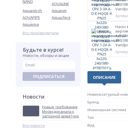
NANO
AQUALINK
240/38
Vandjo
Aquanerzh
Aquanet
Артикул
AQUAPIPE
Aquasfera
Aquaviva
Насос
вертик
Все производители
A-D-E-
240/38
Vandjo
Будьте в курсе!
Артикул
Новости, обзоры и акции
ПОДПИСАТЬСЯ
ОПИСАНИЕ
Номенклатурный ном
Новости
Бренд
Новые требования
Инженерная система
Мосводоканала к
запорной арматуре
Тип
Вид
Все новости