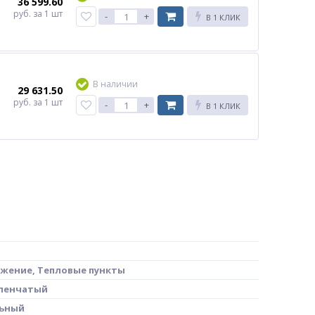
36 599.60
руб.
за 1 шт
-
+
В 1 КЛИК
В наличии
29 631.50
руб.
за 1 шт
-
+
В 1 КЛИК
жение, Тепловые пункты
пенчатый
ьный