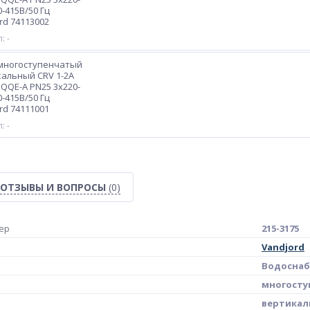
0-415В/50 Гц
rd 74113002
: -
 многоступенчатый
альный CRV 1-2A
HQQE-A PN25 3х220-
0-415В/50 Гц
rd 74111001
: -
ОТЗЫВЫ И ВОПРОСЫ
(0)
ер
215-3175
Vandjord
Водоснаб
многосту
вертикал