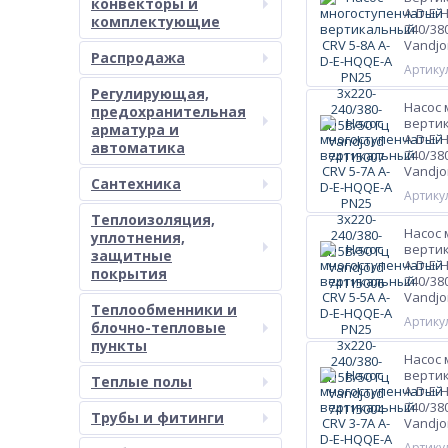
конвекторы и
A-D-E-
комплектующие
240/38
Vandjo
Распродажа
Артикул
Регулирующая,
Насос
предохранительная
вертик
арматура и
A-D-E-
автоматика
240/38
Vandjo
Сантехника
Артикул
Теплоизоляция,
Насос
уплотнения,
вертик
защитные
A-D-E-
покрытия
240/38
Vandjo
Теплообменники и
Артикул
блочно-тепловые
пункты
Насос
вертик
Теплые полы
A-D-E-
240/38
Трубы и фитинги
Vandjo
Артикул