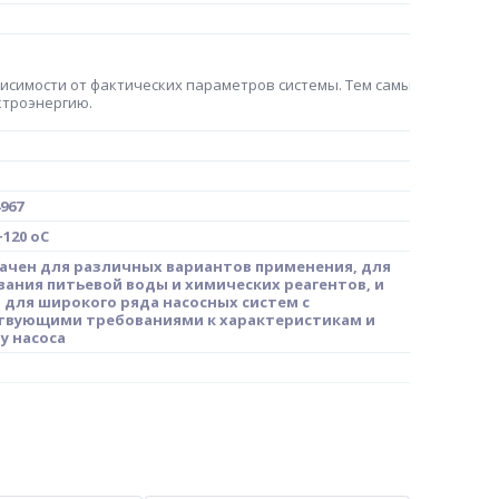
симости от фактических параметров системы. Тем самым насос раб
ктроэнергию.
967
+120 oC
ачен для различных вариантов применения, для
вания питьевой воды и химических реагентов, и
 для широкого ряда насосных систем с
твующими требованиями к характеристикам и
у насоса
380-415В/50 Гц
A-D-E-HQQE-A