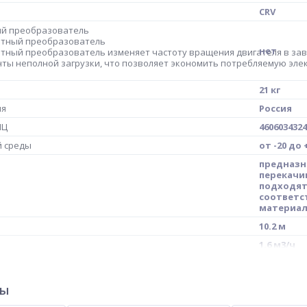
CRV
ый преобразователь
отный преобразователь
нет
тный преобразователь изменяет частоту вращения двигателя в зави
ты неполной загрузки, что позволяет экономить потребляемую эле
21 кг
ия
Россия
МЦ
4606034324
й среды
от -20 до 
предназн
перекачи
подходят
соответс
материал
10.2 м
1.6 м3/ч
3х220-240/
CRV 1-2A 
ры
е давление, бар