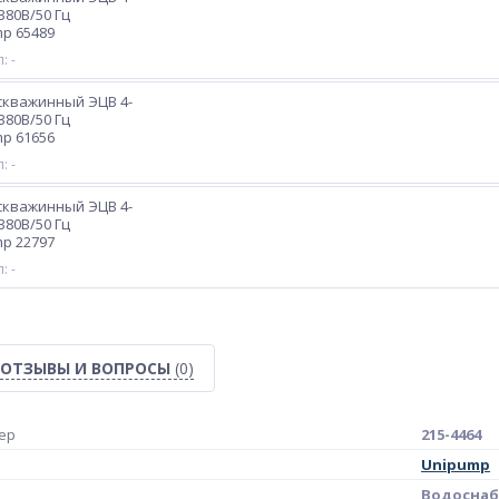
х380В/50 Гц
p 65489
: -
скважинный ЭЦВ 4-
х380В/50 Гц
p 61656
: -
скважинный ЭЦВ 4-
х380В/50 Гц
p 22797
: -
ОТЗЫВЫ И ВОПРОСЫ
(0)
ер
215-4464
Unipump
Водосна