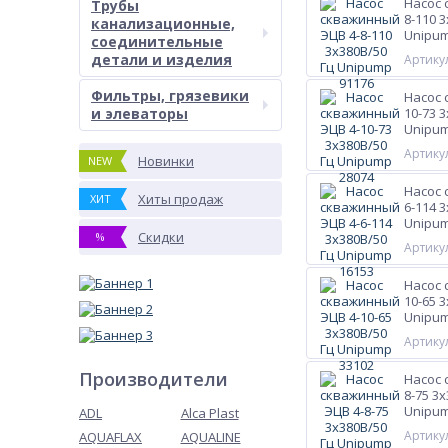
Насос 
Трубы
8-110 
канализационные,
Unipum
соединительные
детали и изделия
Артикул
Фильтры, грязевики
Насос 
и элеваторы
10-73 
Unipum
Артикул
Новинки
NEW
Насос 
Хиты продаж
ХИТ
6-114 
Unipum
Скидки
%
Артикул
Насос 
10-65 
Unipum
Артикул
Производители
Насос 
8-75 3
Unipum
ADL
Alca Plast
Артикул
AQUAFLAX
AQUALINE