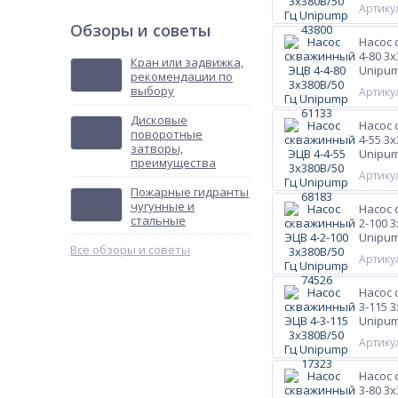
Артикул
Обзоры и советы
Насос 
4-80 3
Кран или задвижка,
Unipum
рекомендации по
выбору
Артикул
Дисковые
Насос 
поворотные
4-55 3
затворы,
Unipum
преимущества
Артикул
Пожарные гидранты
чугунные и
Насос 
стальные
2-100 
Unipum
Все обзоры и советы
Артикул
Насос 
3-115 
Unipum
Артикул
Насос 
3-80 3