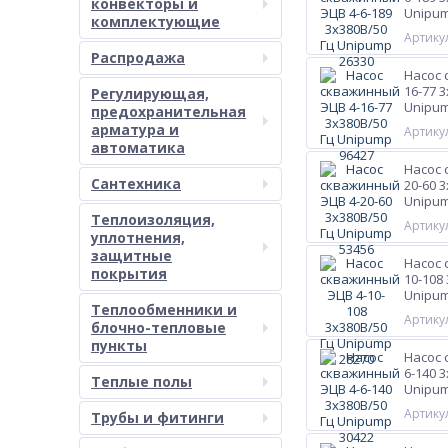
конвекторы и
Unipum
комплектующие
Артикул
Распродажа
Насос 
16-77 
Регулирующая,
Unipum
предохранительная
арматура и
Артикул
автоматика
Насос 
Сантехника
20-60 
Unipum
Теплоизоляция,
Артикул
уплотнения,
защитные
Насос 
покрытия
10-108
Unipum
Теплообменники и
Артикул
блочно-тепловые
пункты
Насос 
6-140 
Теплые полы
Unipum
Артикул
Трубы и фитинги