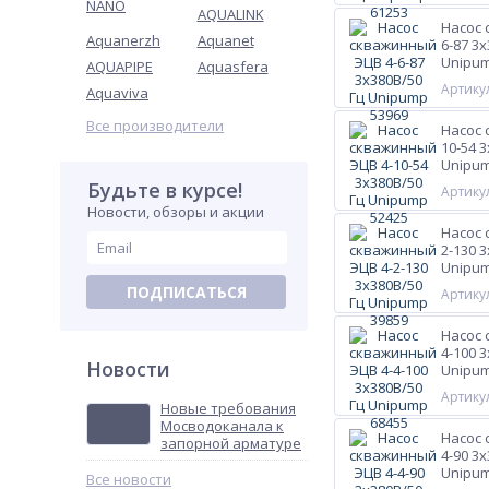
NANO
AQUALINK
Насос 
Aquanerzh
Aquanet
6-87 3
Unipum
AQUAPIPE
Aquasfera
Артикул
Aquaviva
Все производители
Насос 
10-54 
Unipum
Будьте в курсе!
Артикул
Новости, обзоры и акции
Насос 
2-130 
Unipum
ПОДПИСАТЬСЯ
Артикул
Насос 
4-100 
Новости
Unipum
Артикул
Новые требования
Мосводоканала к
Насос 
запорной арматуре
4-90 3
Unipum
Все новости