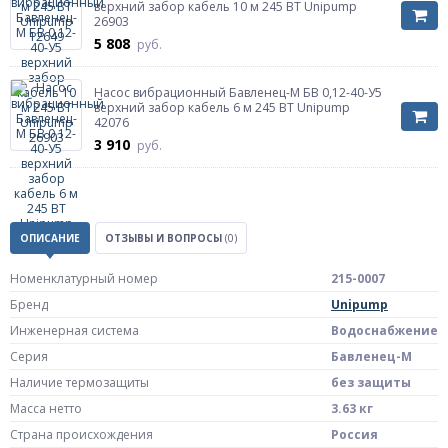
верхний забор кабель 10 м 245 ВТ Unipump
26903
5 808
руб.
Насос вибрационный Бавленец-М БВ 0,12-40-У5
верхний забор кабель 6 м 245 ВТ Unipump
42076
3 910
руб.
ОПИСАНИЕ
ОТЗЫВЫ И ВОПРОСЫ
(0)
Номенклатурный номер
215-0007
Бренд
Unipump
Инженерная система
Водоснабжение
Серия
Бавленец-М
Наличие термозащиты
без защиты
Масса нетто
3.63 кг
Страна происхождения
Россия