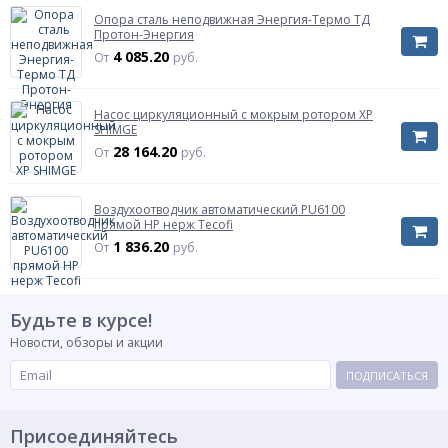
Вид забора воды
Опора сталь неподвижная Энергия-Термо ТД
Тип конструкции вибрационного насоса по
верхний забор
Протон-Энергия
расположению всасывающего патрубка для
забора жидкости
4 085.20
От
руб.
Мощность
245 ВТ
Насос циркуляционный с мокрым ротором XP
Номинальный ток
3.7 А
SHIMGE
Артикул
26903
28 164.20
От
руб.
Максимальный напор
Максимальный напор
75 м
Максимальный напор. Принимается при
Воздухоотводчик автоматический PU6100
околонулевом расходе.
прямой НР нерж Tecofi
1 836.20
От
руб.
Максимальный расход
Максимальный расход
1.6 м3/ч
Максимальный расход. Принимается при
околонулевом напоре
Будьте в курсе!
Новости, обзоры и акции
ПОДПИСАТЬСЯ
Присоединяйтесь