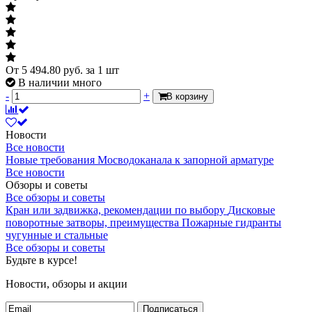
Характеризует внутренний диаметр
50
трубы или фитинга выраженный в
миллиметрах - условно.
Толщина стенки меньшего диаметра,
От
5 494.80
руб.
за 1 шт
3,0
мм
В наличии много
-
+
В корзину
Строительная длина, мм
71
Новости
Все новости
Новые требования Мосводоканала к запорной арматуре
Все новости
Обзоры и советы
Все обзоры и советы
Кран или задвижка, рекомендации по выбору
Дисковые
поворотные затворы, преимущества
Пожарные гидранты
чугунные и стальные
Все обзоры и советы
Будьте в курсе!
Новости, обзоры и акции
Подписаться