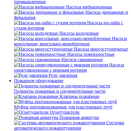
промышленные
Насосы вибрационные
Насосы дренажные и
фекальные
Насосы ин-лайн с
сухим ротором
Насосы колодезные
Насосы
консольные, консольно-моноблочные
Насосы многоступенчатые
Насосы поверхностные
Насосы скважинные
Насосы
циркуляционные с мокрым ротором
Реле давления
Пожарное оборудование
Гидранты пожарные и соединительные части
Клапаны пожарные
Муфты противопожарные для пластиковых труб
Огнетушители
Пожарная арматура
Системы
автоматического пожаротушения