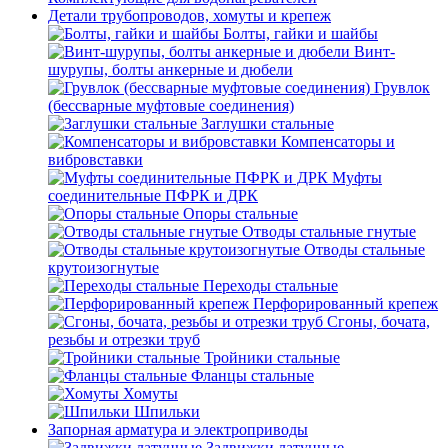
Детали трубопроводов, хомуты и крепеж
Болты, гайки и шайбы
Винт-
шурупы, болты анкерные и дюбели
Грувлок
(бессварные муфтовые соединения)
Заглушки стальные
Компенсаторы и
вибровставки
Муфты
соединительные ПФРК и ДРК
Опоры стальные
Отводы стальные гнутые
Отводы стальные
крутоизогнутые
Переходы стальные
Перфорированный крепеж
Сгоны, бочата,
резьбы и отрезки труб
Тройники стальные
Фланцы стальные
Хомуты
Шпильки
Запорная арматура и электроприводы
Задвижки латунные