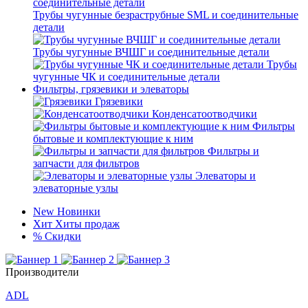
Трубы чугунные безраструбные SML и соединительные
детали
Трубы чугунные ВЧШГ и соединительные детали
Трубы
чугунные ЧК и соединительные детали
Фильтры, грязевики и элеваторы
Грязевики
Конденсатоотводчики
Фильтры
бытовые и комплектующие к ним
Фильтры и
запчасти для фильтров
Элеваторы и
элеваторные узлы
New
Новинки
Хит
Хиты продаж
%
Скидки
Производители
ADL