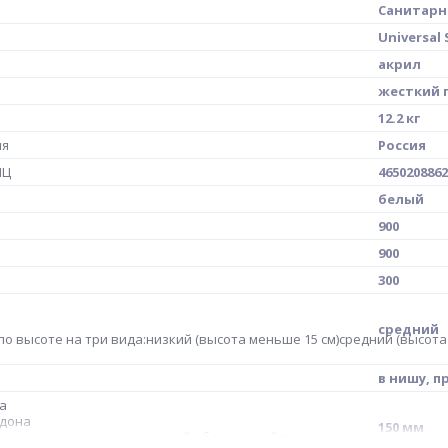
Санитарн
Universal 
акрил
жесткий 
12.2 кг
ия
Россия
МЦ
4650208862
белый
900
900
300
средний
о высоте на три вида:низкий (высота меньше 15 см)средний (высота о
в нишу, п
а
ддона
150 мм
дона - расстояние от верхней образующей поддона до дна чаши.