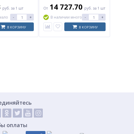
3
14 727.70
руб.
за 1 шт
От
руб.
за 1 шт
-
+
-
+
мало
В наличии много
В КОРЗИНУ
В КОРЗИНУ
единяйтесь
бы оплаты