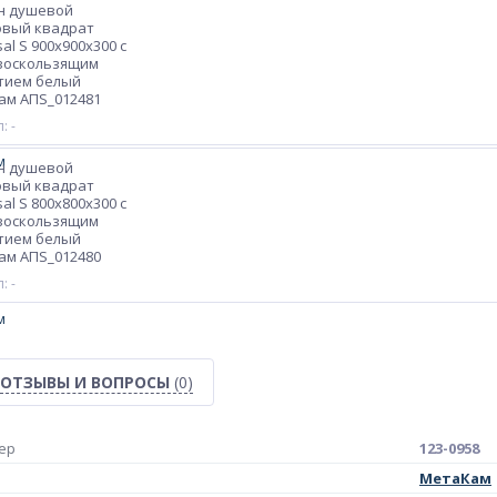
н душевой
овый квадрат
sal S 900х900х300 с
воскользящим
тием белый
ам АПS_012481
: -
н душевой
овый квадрат
sal S 800х800х300 с
воскользящим
тием белый
ам АПS_012480
: -
ОТЗЫВЫ И ВОПРОСЫ
(0)
ер
123-0958
МетаКам