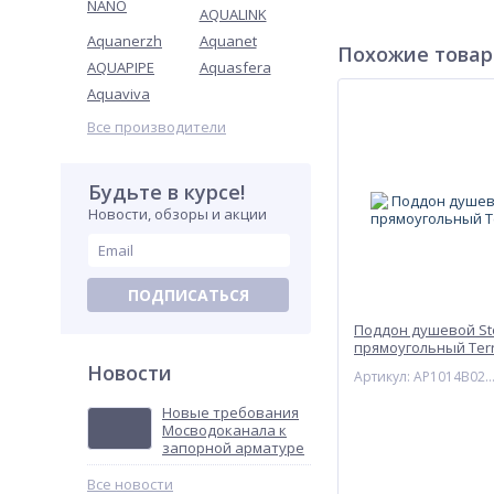
NANO
AQUALINK
Дно поддона
Aquanerzh
Aquanet
Похожие това
Опорная конструкция
AQUAPIPE
Aquasfera
Экран
Aquaviva
Антискользящее пок
Все производители
Антискользящее 
1) Поддон с глад
покрытие - насеч
Будьте в курсе!
гладкая и насечк
Новости, обзоры и акции
Размер поддона, мм
Наличие сифона
Диаметр сливного от
ПОДПИСАТЬСЯ
Артикул
Поддон душевой St
прямоугольный Ter
Новости
Артикул: AP1014B02BC01
Новые требования
Мосводоканала к
запорной арматуре
Все новости