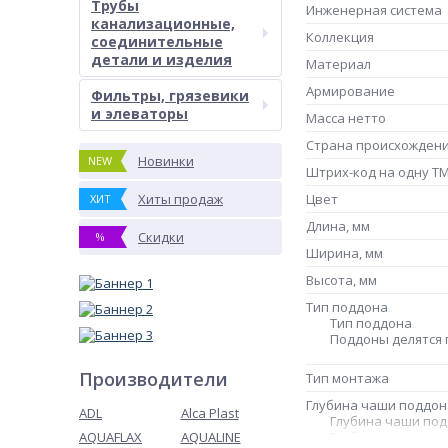
Трубы
Инженерная система
канализационные,
Коллекция
соединительные
детали и изделия
Материал
Армирование
Фильтры, грязевики
и элеваторы
Масса нетто
Страна происхожден
Новинки
NEW
Штрих-код на одну Т
Хиты продаж
Цвет
ХИТ
Длина, мм
Скидки
%
Ширина, мм
Высота, мм
Тип поддона
Тип поддона
Поддоны делятся п
Производители
Тип монтажа
Глубина чаши поддон
ADL
Alca Plast
Глубина чаши по
AQUAFLAX
AQUALINE
Глубина чаши под