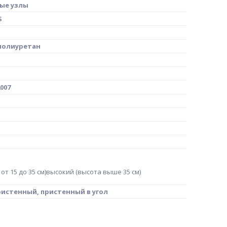
ые узлы
S
полиуретан
007
т 15 до 35 см)высокий (высота выше 35 см)
ристенный, пристенный в угол