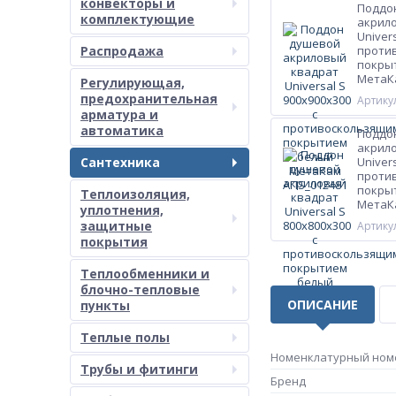
конвекторы и
Поддо
комплектующие
акрил
Univer
Распродажа
проти
покры
МетаК
Регулирующая,
предохранительная
Артикул
арматура и
автоматика
Поддо
акрил
Сантехника
Univer
проти
покры
Теплоизоляция,
МетаК
уплотнения,
защитные
Артикул
покрытия
Теплообменники и
блочно-тепловые
ОПИСАНИЕ
пункты
Теплые полы
Номенклатурный ном
Трубы и фитинги
Бренд