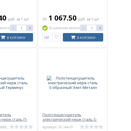
.40
1 067.50
руб.
за 1 шт
От
руб.
за 1 шт
-
+
-
+
много
В наличии много
В КОРЗИНУ
В КОРЗИНУ
итель
Полотенцесушитель
 нерж сталь П-
электрический нерж сталь S-
минус
образный Элит-Металл
Артикул: 4620768883934
Артикул: ЭС-44-01