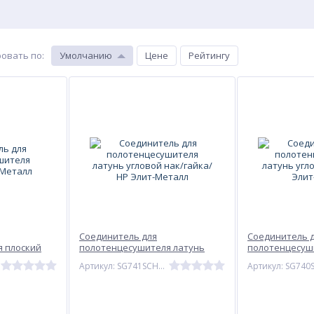
овать по
:
Умолчанию
Цене
Рейтингу
Соединитель для
Соединитель 
 плоский
полотенцесушителя латунь
полотенцесуш
угловой нак/гайка/НР Элит-
угловой нак/г
Артикул: SG741SCH1004
Металл