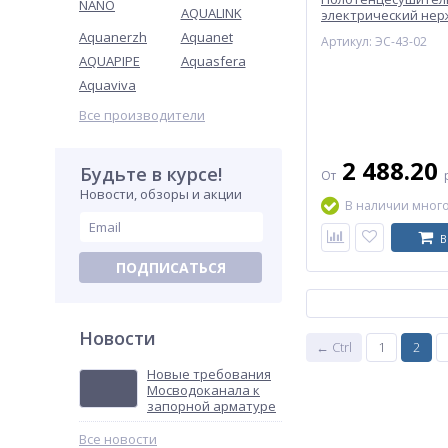
NANO
AQUALINK
электрический нерж
образный Элит-Ме
Aquanerzh
Aquanet
Артикул: ЭС-43-02
AQUAPIPE
Aquasfera
Aquaviva
Все производители
2 488.20
Будьте в курсе!
От
Новости, обзоры и акции
В наличии мног
В
ПОДПИСАТЬСЯ
Новости
← Ctrl
1
2
Новые требования
Мосводоканала к
запорной арматуре
Все новости