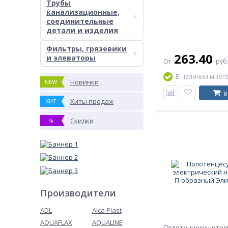
Трубы
канализационные,
соединительные
детали и изделия
Фильтры, грязевики
263.40
и элеваторы
От
руб
В наличии мног
Новинки
NEW
В
Хиты продаж
ХИТ
Скидки
%
Производители
ADL
Alca Plast
AQUAFLAX
AQUALINE
Полотенцесушител