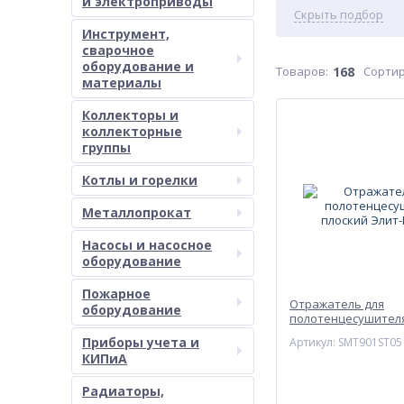
и электроприводы
Скрыть подбор
Инструмент,
сварочное
оборудование и
Товаров:
168
Сортир
материалы
Коллекторы и
коллекторные
группы
Котлы и горелки
Металлопрокат
Насосы и насосное
оборудование
Пожарное
Отражатель для
оборудование
полотенцесушителя
Элит-Металл
Приборы учета и
Артикул: SMT901ST05
КИПиА
Радиаторы,