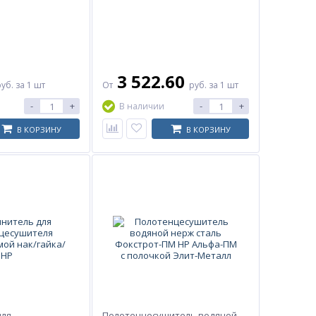
3 522.60
руб.
за 1 шт
От
руб.
за 1 шт
-
+
-
+
В наличии
В КОРЗИНУ
В КОРЗИНУ
для
Полотенцесушитель водяной