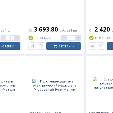
3 693.80
2 420
.
за 1 шт
От
руб.
за 1 шт
От
-
+
-
+
о
В наличии
В наличии
 КОРЗИНУ
В КОРЗИНУ
ь
Полотенцесушитель
Соединитель 