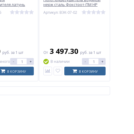
ителя латунь
нерж сталь Фокстрот-ПМ НР
йка/НР
Альфа-ПМ с полочкой Элит-
5
Артикул: ВЭК-07-02
Металл
0
3 497.30
руб.
за 1 шт
От
руб.
за 1 шт
-
+
-
+
много
В наличии
В КОРЗИНУ
В КОРЗИНУ