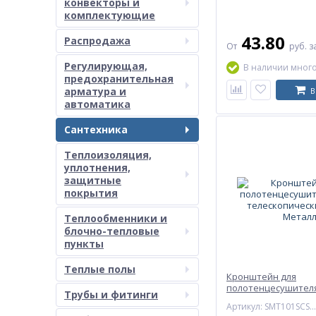
конвекторы и
комплектующие
43.80
Распродажа
От
руб.
з
Регулирующая,
В наличии мног
предохранительная
арматура и
В
автоматика
Сантехника
Теплоизоляция,
уплотнения,
защитные
покрытия
Теплообменники и
блочно-тепловые
пункты
Теплые полы
Кронштейн для
полотенцесушителя
Трубы и фитинги
телескопический Э
Артикул: SMT101SCS6605