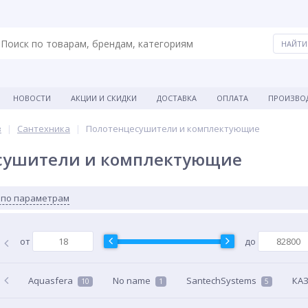
НОВОСТИ
АКЦИИ И СКИДКИ
ДОСТАВКА
ОПЛАТА
ПРОИЗВО
в
Сантехника
Полотенцесушители и комплектующие
сушители и комплектующие
 по параметрам
от
до
Aquasfera
No name
SantechSystems
КА
10
1
5