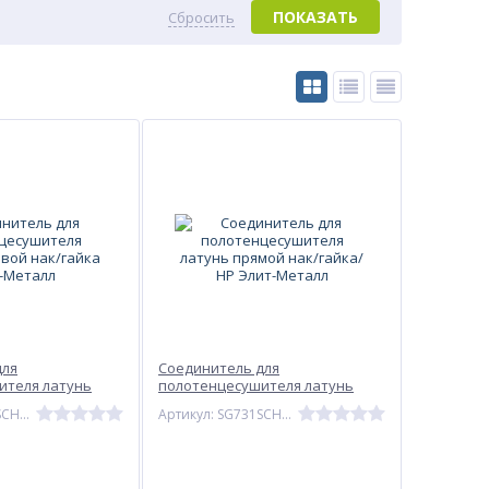
ПОКАЗАТЬ
Сбросить
для
Соединитель для
ителя латунь
полотенцесушителя латунь
айка Элит-Металл
прямой нак/гайка/НР Элит-
Артикул: SG740SCH1010
Артикул: SG731SCH1004
Металл