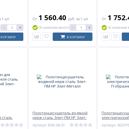
1 560.40
1 752
а 1 шт
От
руб.
за 1 шт
От
-
+
-
+
о
В наличии много
В наличии 
 КОРЗИНУ
В КОРЗИНУ
Полотенцесушитель водяной
Полотенцесуш
 сталь
нерж сталь Элит-ПМ НР Элит-
электрический
лит-Металл
Металл
образный Тер
Артикул: ВЭК-08-01