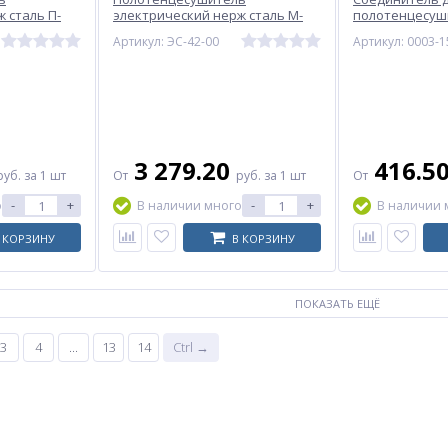
 сталь П-
электрический нерж сталь М-
полотенцесуш
талл
образный Элит-Металл
прямой нак/га
Артикул: ЭС-42-00
Артикул: 0003-1
3 279.20
416.5
руб.
за 1 шт
От
руб.
за 1 шт
От
-
+
-
+
о
В наличии много
В наличии 
 КОРЗИНУ
В КОРЗИНУ
ПОКАЗАТЬ ЕЩЁ
3
4
...
13
14
Ctrl →