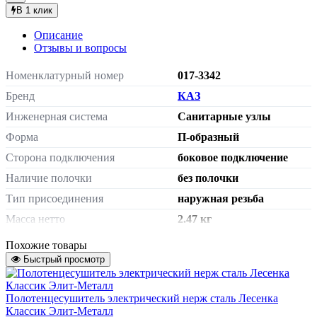
В 1 клик
Описание
Отзывы и вопросы
Номенклатурный номер
017-3342
Бренд
КАЗ
Инженерная система
Санитарные узлы
Форма
П-образный
Сторона подключения
боковое подключение
Наличие полочки
без полочки
Тип присоединения
наружная резьба
Масса нетто
2.47 кг
Страна происхождения
Россия
Похожие товары
Штрих-код на одну ТМЦ
Быстрый просмотр
4606034170410
Типоразмер полотенцесушителя
320х500мм
Полотенцесушитель электрический нерж сталь Лесенка
Межосевое расстояние, мм
320 мм
Классик Элит-Металл