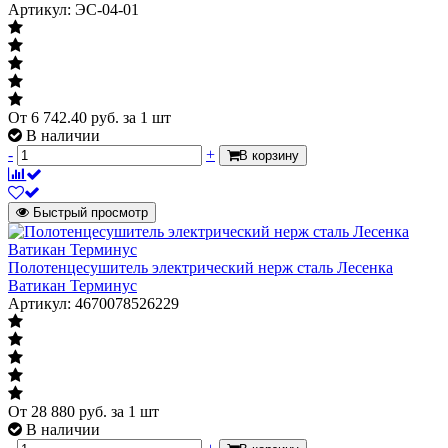
Диаметр
Ду 25
Артикул: ЭС-04-01
Диаметр резьбы
1"
без кронштейнов,
Исполнение
клапанов, соединителей
От
6 742.40
руб.
за 1 шт
В наличии
-
+
В корзину
Быстрый просмотр
Полотенцесушитель электрический нерж сталь Лесенка
Ватикан Терминус
Артикул: 4670078526229
От
28 880
руб.
за 1 шт
В наличии