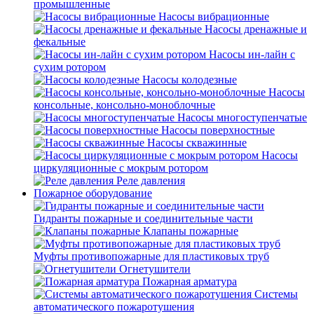
промышленные
Насосы вибрационные
Насосы дренажные и
фекальные
Насосы ин-лайн с
сухим ротором
Насосы колодезные
Насосы
консольные, консольно-моноблочные
Насосы многоступенчатые
Насосы поверхностные
Насосы скважинные
Насосы
циркуляционные с мокрым ротором
Реле давления
Пожарное оборудование
Гидранты пожарные и соединительные части
Клапаны пожарные
Муфты противопожарные для пластиковых труб
Огнетушители
Пожарная арматура
Системы
автоматического пожаротушения