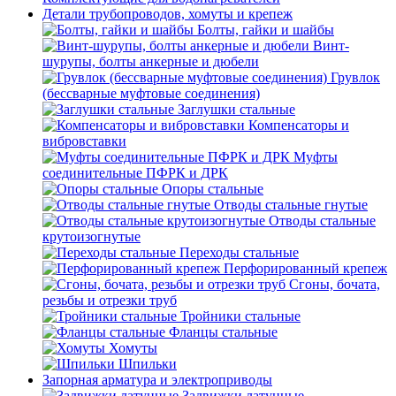
Детали трубопроводов, хомуты и крепеж
Болты, гайки и шайбы
Винт-
шурупы, болты анкерные и дюбели
Грувлок
(бессварные муфтовые соединения)
Заглушки стальные
Компенсаторы и
вибровставки
Муфты
соединительные ПФРК и ДРК
Опоры стальные
Отводы стальные гнутые
Отводы стальные
крутоизогнутые
Переходы стальные
Перфорированный крепеж
Сгоны, бочата,
резьбы и отрезки труб
Тройники стальные
Фланцы стальные
Хомуты
Шпильки
Запорная арматура и электроприводы
Задвижки латунные