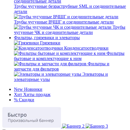
Трубы чугунные безраструбные SML и соединительные
детали
Трубы чугунные ВЧШГ и соединительные детали
Трубы
чугунные ЧК и соединительные детали
Фильтры, грязевики и элеваторы
Грязевики
Конденсатоотводчики
Фильтры
бытовые и комплектующие к ним
Фильтры и
запчасти для фильтров
Элеваторы и
элеваторные узлы
New
Новинки
Хит
Хиты продаж
%
Скидки