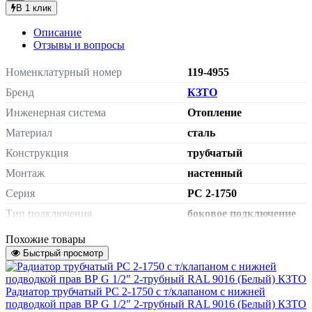
В 1 клик
Описание
Отзывы и вопросы
Номенклатурный номер
119-4955
Бренд
КЗТО
Инженерная система
Отопление
Материал
сталь
Конструкция
трубчатый
Монтаж
настенный
Серия
РС 2-1750
Тип подключения
боковое подключение
Сторона подключения
универсальная
Похожие товары
Быстрый просмотр
внутренняя резьба G
Подключение к системе отопления
3/4"
без термостатического
Радиатор трубчатый РС 2-1750 с т/клапаном с нижней
Терморегулятор
клапана
подводкой прав ВР G 1/2" 2-трубный RAL 9016 (Белый) КЗТО