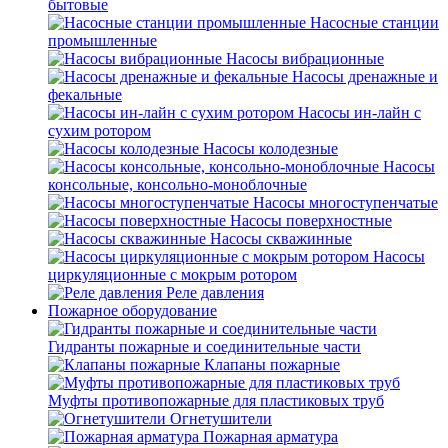
бытовые
Насосные станции
промышленные
Насосы вибрационные
Насосы дренажные и
фекальные
Насосы ин-лайн с
сухим ротором
Насосы колодезные
Насосы
консольные, консольно-моноблочные
Насосы многоступенчатые
Насосы поверхностные
Насосы скважинные
Насосы
циркуляционные с мокрым ротором
Реле давления
Пожарное оборудование
Гидранты пожарные и соединительные части
Клапаны пожарные
Муфты противопожарные для пластиковых труб
Огнетушители
Пожарная арматура