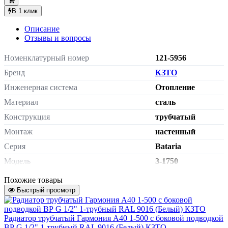
В 1 клик
Описание
Отзывы и вопросы
Номенклатурный номер
121-5956
Бренд
КЗТО
Инженерная система
Отопление
Материал
сталь
Конструкция
трубчатый
Монтаж
настенный
Серия
Bataria
Модель
3-1750
нижнее
Похожие товары
Тип подключения
подключение
Быстрый просмотр
Сторона подключения
универсальная
внутренняя
Радиатор трубчатый Гармония А40 1-500 с боковой подводкой
Подключение к системе отопления
резьба G 1/2"
ВР G 1/2" 1-трубный RAL 9016 (Белый) КЗТО