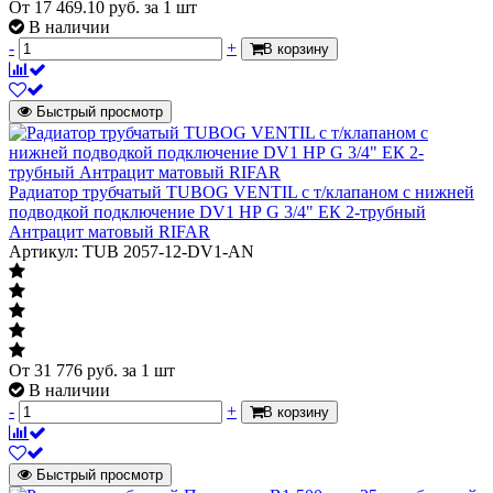
Вес секции
От
17 469.10
руб.
за 1 шт
5.09 кг
В наличии
Объем воды секции
2.27 л
-
+
В корзину
Масса нетто
15.55 кг
Страна происхождения
Россия
Быстрый просмотр
Количество секций
3 секции
Отапливаемая площадь
Отапливаемая площадь
Радиатор трубчатый TUBOG VENTIL с т/клапаном с нижней
подводкой подключение DV1 НР G 3/4" ЕК 2-трубный
Подбор отопительного прибора по
Антрацит матовый RIFAR
площади помещения несет
Артикул: TUB 2057-12-DV1-AN
рекомендательный характер. За основу
подбора приняли, 100 Вт на 1
м2.Согласно СНиП, в которых четко
сказано, что теплоизоляция помещения
8 м2
должна быть спроектирована так,
чтобы на 1 м2 уходило не более 100 Вт
От
31 776
руб.
за 1 шт
тепла. Для точного подбора мощности
В наличии
отопительного прибору нужно
-
+
В корзину
произвести расчет теплопотерь через
ограждающие конструкции, согласно
СНиП.
Быстрый просмотр