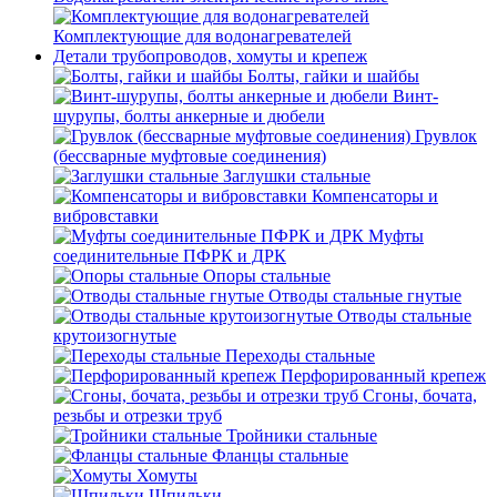
Комплектующие для водонагревателей
Детали трубопроводов, хомуты и крепеж
Болты, гайки и шайбы
Винт-
шурупы, болты анкерные и дюбели
Грувлок
(бессварные муфтовые соединения)
Заглушки стальные
Компенсаторы и
вибровставки
Муфты
соединительные ПФРК и ДРК
Опоры стальные
Отводы стальные гнутые
Отводы стальные
крутоизогнутые
Переходы стальные
Перфорированный крепеж
Сгоны, бочата,
резьбы и отрезки труб
Тройники стальные
Фланцы стальные
Хомуты
Шпильки