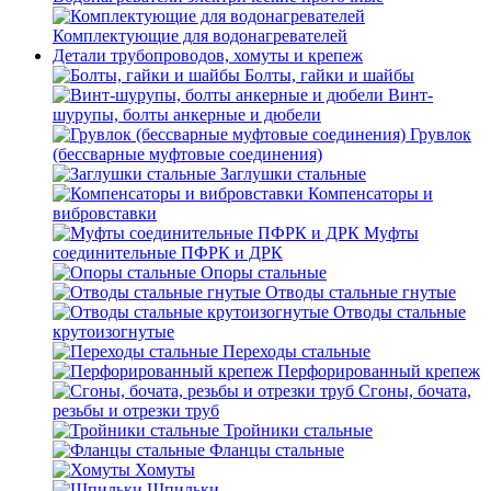
Комплектующие для водонагревателей
Детали трубопроводов, хомуты и крепеж
Болты, гайки и шайбы
Винт-
шурупы, болты анкерные и дюбели
Грувлок
(бессварные муфтовые соединения)
Заглушки стальные
Компенсаторы и
вибровставки
Муфты
соединительные ПФРК и ДРК
Опоры стальные
Отводы стальные гнутые
Отводы стальные
крутоизогнутые
Переходы стальные
Перфорированный крепеж
Сгоны, бочата,
резьбы и отрезки труб
Тройники стальные
Фланцы стальные
Хомуты
Шпильки