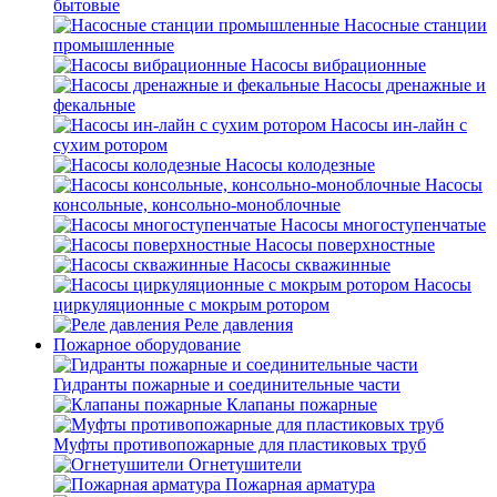
бытовые
Насосные станции
промышленные
Насосы вибрационные
Насосы дренажные и
фекальные
Насосы ин-лайн с
сухим ротором
Насосы колодезные
Насосы
консольные, консольно-моноблочные
Насосы многоступенчатые
Насосы поверхностные
Насосы скважинные
Насосы
циркуляционные с мокрым ротором
Реле давления
Пожарное оборудование
Гидранты пожарные и соединительные части
Клапаны пожарные
Муфты противопожарные для пластиковых труб
Огнетушители
Пожарная арматура