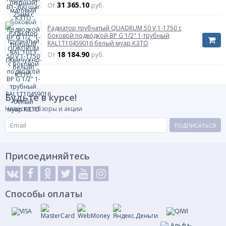
Страна происхождения
Россия
31 365.10
От
руб.
Количество секций
10 секций
Радиатор трубчатый QUADRUM 50 V 1-1750 с
боковой подводкой ВР G 1/2" 1-трубный
RAL1Т104S9016 белый муар КЗТО
18 184.90
От
руб.
Будьте в курсе!
Новости, обзоры и акции
ПОДПИСАТЬСЯ
Присоединяйтесь
Способы оплаты