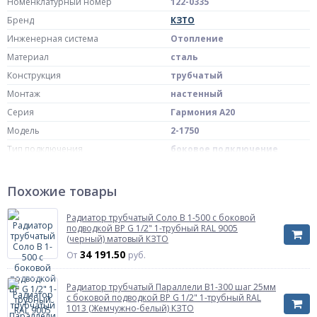
Номенклатурный номер
122-0335
Бренд
КЗТО
Инженерная система
Отопление
Материал
сталь
Конструкция
трубчатый
Монтаж
настенный
Серия
Гармония А20
Модель
2-1750
Тип подключения
боковое подключение
Сторона подключения
универсальная
Подключение к системе отопления
внутренняя резьба G 1/2"
Похожие товары
без термостатического
Терморегулятор
клапана
Радиатор трубчатый Соло В 1-500 с боковой
подводкой ВР G 1/2" 1-трубный RAL 9005
кронштейны - входят в
Крепеж
(черный) матовый КЗТО
комплект поставки
34 191.50
От
руб.
Количество труб в одной секции
2
Цвет
RAL 9016 (Белый)
Радиатор трубчатый Параллели В1-300 шаг 25мм
с боковой подводкой ВР G 1/2" 1-трубный RAL
Масса нетто
25.5 кг
1013 (Жемчужно-белый) КЗТО