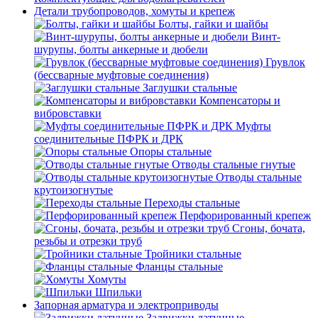
Детали трубопроводов, хомуты и крепеж
Болты, гайки и шайбы
Винт-
шурупы, болты анкерные и дюбели
Грувлок
(бессварные муфтовые соединения)
Заглушки стальные
Компенсаторы и
вибровставки
Муфты
соединительные ПФРК и ДРК
Опоры стальные
Отводы стальные гнутые
Отводы стальные
крутоизогнутые
Переходы стальные
Перфорированный крепеж
Сгоны, бочата,
резьбы и отрезки труб
Тройники стальные
Фланцы стальные
Хомуты
Шпильки
Запорная арматура и электроприводы
Задвижки латунные