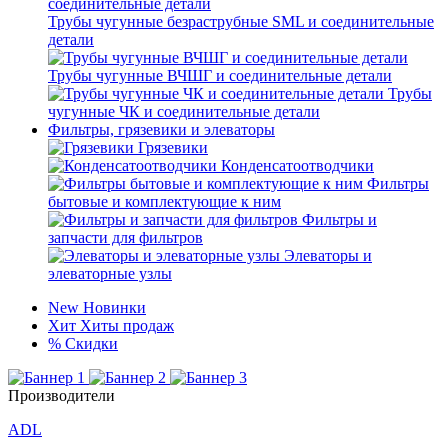
Трубы чугунные безраструбные SML и соединительные
детали
Трубы чугунные ВЧШГ и соединительные детали
Трубы
чугунные ЧК и соединительные детали
Фильтры, грязевики и элеваторы
Грязевики
Конденсатоотводчики
Фильтры
бытовые и комплектующие к ним
Фильтры и
запчасти для фильтров
Элеваторы и
элеваторные узлы
New
Новинки
Хит
Хиты продаж
%
Скидки
Производители
ADL