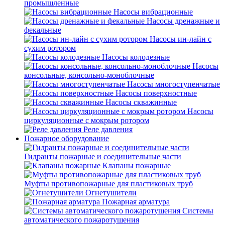
промышленные
Насосы вибрационные
Насосы дренажные и
фекальные
Насосы ин-лайн с
сухим ротором
Насосы колодезные
Насосы
консольные, консольно-моноблочные
Насосы многоступенчатые
Насосы поверхностные
Насосы скважинные
Насосы
циркуляционные с мокрым ротором
Реле давления
Пожарное оборудование
Гидранты пожарные и соединительные части
Клапаны пожарные
Муфты противопожарные для пластиковых труб
Огнетушители
Пожарная арматура
Системы
автоматического пожаротушения