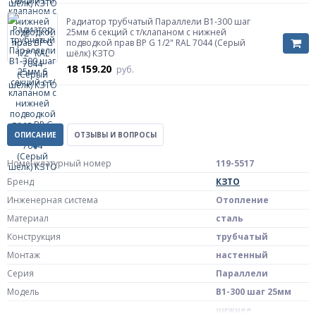
Радиатор трубчатый Параллели В1-300 шаг
25мм 6 секций с т/клапаном с нижней
подводкой прав ВР G 1/2" RAL 7044 (Серый
шёлк) КЗТО
18 159.20
руб.
ОПИСАНИЕ
ОТЗЫВЫ И ВОПРОСЫ
Номенклатурный номер
119-5517
Бренд
КЗТО
Инженерная система
Отопление
Материал
сталь
Конструкция
трубчатый
Монтаж
настенный
Серия
Параллели
Модель
В1-300 шаг 25мм
нижнее
Тип подключения